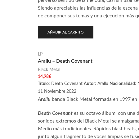
perverso sentido de la melodía, casi sin usar 
Siendo apreciables las influencias de la escen
de componer sus temas y una ejecución más q
AÑADIR AL CARRITO
LP
Arallu – Death Covenant
Black Metal
14,98
€
Título
: Death Covenant
Autor
: Arallu
Nacionalidad
:
11 Noviembre 2022
Arallu
banda Black Metal formada en 1997 en M
Death Covenant
es su octavo álbum, con una d
sonidos extremos del Black Metal se amalgam
Medio más tradicionales. Rápidos blast beats, 
junto algún fragmento de voces limpias se fusi