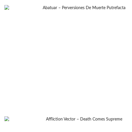
El Salvador
(1)
Escocia
(1)
Eslovaquia
(1)
Eslovenia
(2)
España
(23)
Finlandia
(4)
Francia
(2)
Grecia
(7)
Holanda
(6)
Hungría
(1)
India
(1)
Israel
(2)
Italia
(7)
Malasia
(1)