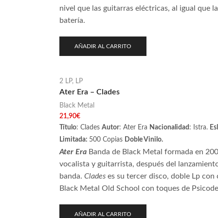
nivel que las guitarras eléctricas, al igual que
batería.
AÑADIR AL CARRITO
2 LP
,
LP
Ater Era – Clades
Black Metal
21,90
€
Título
: Clades
Autor
: Ater Era
Nacionalidad
: Istra.
Es
Limitada:
500 Copias
Doble Vinilo.
Ater Era
Banda de Black Metal formada en 2006 
vocalista y guitarrista, después del lanzamien
banda.
Clades
es su tercer disco, doble Lp co
Black Metal Old School con toques de Psicode
AÑADIR AL CARRITO