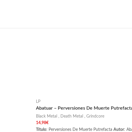
LP
Abatuar – Perversiones De Muerte Putrefact
Black Metal
,
Death Metal
,
Grindcore
14,98
€
Título
: Perversiones De Muerte Putrefacta
Autor
: A