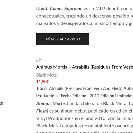
Death Comes Supreme
es
su MLP debut, con un
conceptuales, trazando un descenso poseído por 
malvados y desesperados al mismo tiempo y guit
AÑADIR AL CARRITO
LP
Animus Mortis – Atrabilis (Residues From Verb
Black Metal
11,90
€
Título
:
Atrabilis (Residues From Verb And Flesh)
Auto
Productions
Fecha Edición:
2010
Edición Limitada:
Animus Mortis
banda chilena de Black Metal f
Flesh)
es su álbum debut publicado en cd en el 
Vinyl Productions en el año 2010, con la incl
Black Metal cargados de un ambiente oscuro y