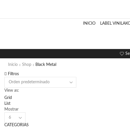
INICIO
LABEL VINILAK
Se
Inicio
Shop
Black Metal
Filtros
View as:
Grid
List
Mostrar
Products
per
CATEGORÍAS
page