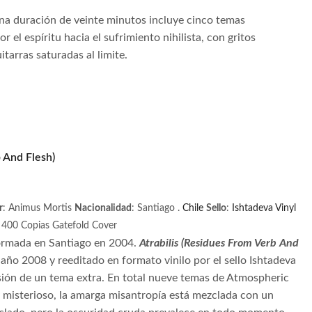
a duración de veinte minutos incluye cinco temas
el espíritu hacia el sufrimiento nihilista, con gritos
arras saturadas al limite.
 And Flesh)
r
:
Animus Mortis
Nacionalidad
:
Santiago
.
Chile
Sello
:
Ishtadeva Vinyl
400 Copias
Gatefold Cover
ormada en Santiago en 2004.
Atrabilis (Residues From Verb And
año 2008 y reeditado en formato vinilo por el sello Ishtadeva
usión de un tema extra. En total nueve temas de Atmospheric
 misterioso, la amarga misantropía está mezclada con un