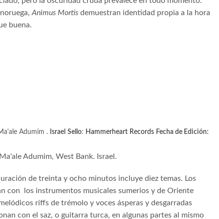
teclado, pero la oscuridad cruda prevalece en todo momento.
a noruega,
Animus Mortis
demuestran identidad propia a la hora
ue buena.
 Ma'ale Adumim .
Israel
Sello
:
Hammerheart Records
Fecha de Edición:
a'ale Adumim, West Bank. Israel.
uración de treinta y ocho minutos incluye diez temas. Los
an con
los instrumentos musicales sumerios y de Oriente
melódicos riffs de trémolo y voces ásperas y desgarradas
onan con el saz, o guitarra turca, en algunas partes al mismo