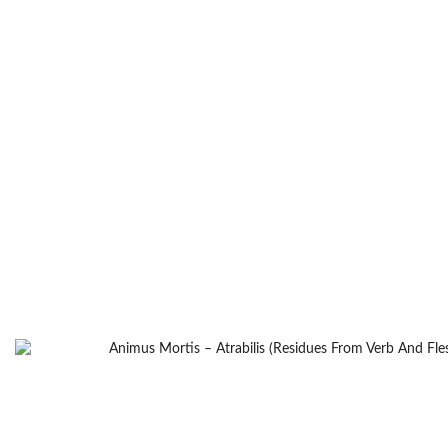
México
(1)
Noruega
(5)
Panamá
(1)
Perú
(1)
Polonia
(3)
Portugal
(4)
República Checa
(6)
Rumanía
(1)
Rusia
(2)
Singapur
(2)
Suecia
(8)
Suiza
(1)
Ucrania
(2)