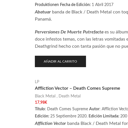
Produktionen
Fecha de Edición:
1 Abril 2017
Abatuar
banda de Black / Death Metal con to
Panamá.
Perversiones De Muerte Putrefacta
es su álbum
doce infestos temas, con las letras vomitadas e
Deathgrind hecho con tanta pasión que no pued
AÑADIR AL CARRITO
LP
Affliction Vector – Death Comes Supreme
Black Metal
,
Death Metal
17,98
€
Título
: Death Comes Supreme
Autor
: Affliction Vec
Edición:
25 Septiembre 2020.
Edición Limitada:
200 
Affliction Vector
banda Black / Death Metal fo