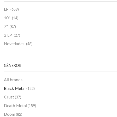
LP
(659)
10"
(14)
7"
(87)
2 LP
(27)
Novedades
(48)
Vinilako
(34)
Sold Out
(256)
GÉNEROS
All brands
Black Metal
(122)
Crust
(37)
Death Metal
(159)
Doom
(82)