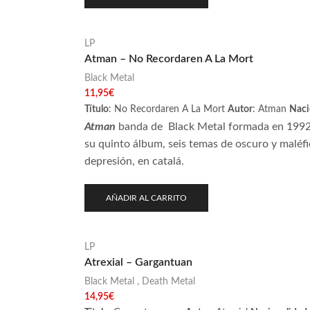
LP
Atman – No Recordaren A La Mort
Black Metal
11,95
€
Título
:
No Recordaren A La Mort
Autor
:
Atman
Naci
Atman
banda de
Black Metal formada en 1992 
su quinto álbum, seis temas de oscuro y maléfic
depresión, en catalá.
AÑADIR AL CARRITO
LP
Atrexial – Gargantuan
Black Metal
,
Death Metal
14,95
€