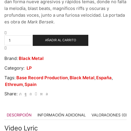
dan forma nueve agresivos y rápidos temas, donde no falta
la melodía, blast beats, magníficos riffs y oscuras y
profundas voces, junto a una furiosa velocidad. La portada
es obra de
Mark Bersek
.
Ethreum –
In
AÑADIR AL CARRITO
Fundamentis
Mortis
cantidad
Brand:
Black Metal
Category:
LP
Tags:
Base Record Production
,
Black Metal
,
España
,
Ethreum
,
Spain
Share:
DESCRIPCIÓN
INFORMACIÓN ADICIONAL
VALORACIONES (0)
Video Lyric