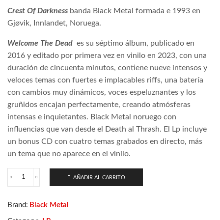
Crest Of Darkness
banda Black Metal formada e 1993 en
Gjøvik, Innlandet, Noruega.
Welcome The Dead
es su séptimo álbum,
publicado en
2016 y editado por primera vez en vinilo en 2023,
con una
duración de cincuenta minutos, contiene nueve intensos y
veloces temas con f
uertes e implacables riffs, una batería
con cambios muy dinámicos, voces espeluznantes y los
gruñidos encajan perfectamente, creando atmósferas
intensas e inquietantes. Black Metal noruego con
influencias que van desde el Death al Thrash. El Lp incluye
un bonus CD con cuatro temas grabados en directo, más
un tema que no aparece en el vinilo.
AÑADIR AL CARRITO
Crest
Of
Darkness
Brand:
Black Metal
–
Welcome