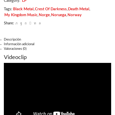
Category:
LP
The
Dead
Tags:
Black Metal
,
Crest Of Darkness
,
Death Metal
,
cantidad
My Kingdom Music
,
Norge
,
Noruega
,
Norway
Share:
Descripción
Información adicional
Valoraciones (0)
Videoclip