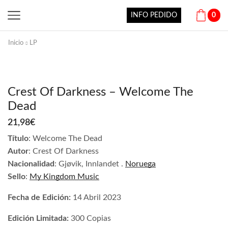
INFO PEDIDO
0
Inicio
LP
Crest Of Darkness – Welcome The
Dead
21,98
€
Título
: Welcome The Dead
Autor
: Crest Of Darkness
Nacionalidad
: Gjøvik, Innlandet .
Noruega
Sello
:
My Kingdom Music
Fecha de Edición:
14 Abril 2023
Edición Limitada:
300 Copias