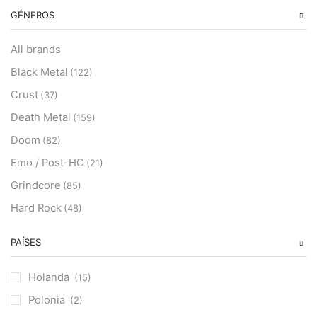
GÉNEROS
All brands
Black Metal
(122)
Crust
(37)
Death Metal
(159)
Doom
(82)
Emo / Post-HC
(21)
Grindcore
(85)
Hard Rock
(48)
Hardcore
(153)
PAÍSES
Heavy Metal
(91)
Otros
(38)
Holanda
(15)
Prog
(25)
Polonia
(2)