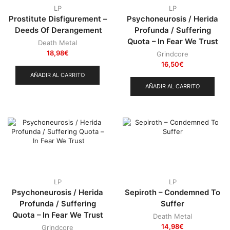
LP
LP
Prostitute Disfigurement –
Psychoneurosis / Herida
Deeds Of Derangement
Profunda / Suffering
Quota – In Fear We Trust
Death Metal
18,98
€
Grindcore
16,50
€
AÑADIR AL CARRITO
AÑADIR AL CARRITO
LP
LP
Psychoneurosis / Herida
Sepiroth – Condemned To
Profunda / Suffering
Suffer
Quota – In Fear We Trust
Death Metal
14,98
€
Grindcore