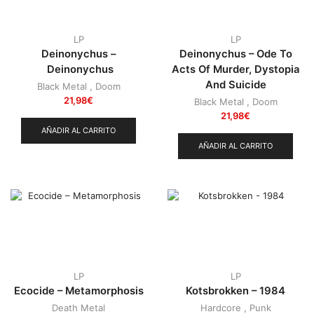
LP
LP
Deinonychus –
Deinonychus – Ode To
Deinonychus
Acts Of Murder, Dystopia
And Suicide
Black Metal
,
Doom
21,98
€
Black Metal
,
Doom
21,98
€
AÑADIR AL CARRITO
AÑADIR AL CARRITO
LP
LP
Ecocide – Metamorphosis
Kotsbrokken – 1984
Death Metal
Hardcore
,
Punk