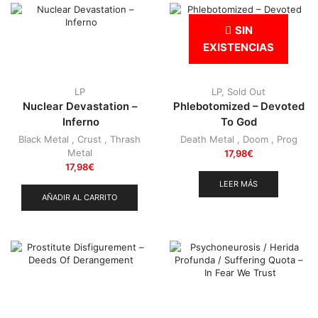
SIN
EXISTENCIAS
LP
LP
,
Sold Out
Nuclear Devastation –
Phlebotomized – Devoted
Inferno
To God
Black Metal
,
Crust
,
Thrash
Death Metal
,
Doom
,
Prog
Metal
17,98
€
17,98
€
LEER MÁS
AÑADIR AL CARRITO