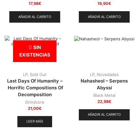
17,98
€
19,90
€
AÑADIR AL CARRITO
AÑADIR AL CARRITO
SIN
EXISTENCIAS
LP
,
Sold Out
LP
,
Novedades
Last Days Of Humanity –
Nahasheol – Serpens
Horrific Compositions Of
Abyssi
Decomposition
Black Metal
22,98
€
Grindcore
21,00
€
AÑADIR AL CARRITO
LEER MÁS