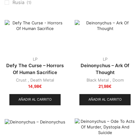
Punk
(146)
Rusia
(1)
Sludge
(35)
Stoner
(22)
Thrash Metal
(108)
LP
LP
Defy The Curse – Horrors
Deinonychus – Ark Of
Of Human Sacrifice
Thought
Crust
,
Death Metal
Black Metal
,
Doom
14,98
€
21,98
€
AÑADIR AL CARRITO
AÑADIR AL CARRITO