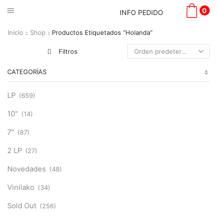
0
INFO PEDIDO
Inicio
Shop
Productos Etiquetados “Holanda”
Filtros
CATEGORÍAS
LP
(659)
10"
(14)
7"
(87)
2 LP
(27)
Novedades
(48)
Vinilako
(34)
Sold Out
(256)