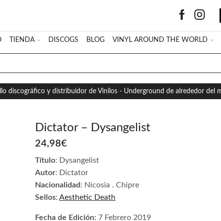
O
TIENDA
DISCOGS
BLOG
VINYL AROUND THE WORLD
SEARCH
INPUT
llo discográfico y distribuidor de Vinilos - Underground de alrededor del
Dictator – Dysangelist
24,98
€
Título
: Dysangelist
Autor
: Dictator
Nacionalidad
: Nicosia . Chipre
Sellos
:
Aesthetic Death
Fecha de Edición:
7 Febrero 2019