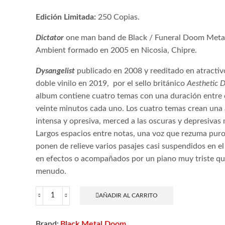
Edición Limitada:
250 Copias.
Dictator
one man band de Black / Funeral Doom Meta
Ambient formado en 2005 en Nicosia, Chipre.
Dysangelist
publicado en 2008 y reeditado en atractiv
doble vinilo en 2019,
por el sello británico
Aesthetic 
album contiene cuatro temas con una duración entre 
veinte minutos cada uno. Los cuatro temas crean una
intensa y opresiva, merced a las oscuras y depresivas 
Largos espacios entre notas, una voz que rezuma puro
ponen de relieve varios pasajes casi suspendidos en el 
en efectos o acompañados por un piano muy triste qu
menudo.
AÑADIR AL CARRITO
Dictator
-
Dysangelist
Black Metal
Doom
Brand:
,