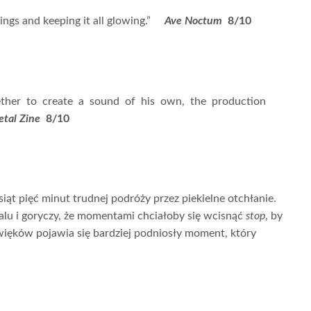
ings and keeping it all glowing.”
Ave Noctum
8/10
gether to create a sound of his own, the production
etal Zine
8/10
iąt pięć minut trudnej podróży przez piekielne otchłanie.
alu i goryczy, że momentami chciałoby się wcisnąć
stop
, by
dźwięków pojawia się bardziej podniosły moment, który