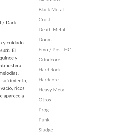
Black Metal
Crust
l / Dark
Death Metal
Doom
o y cuidado
Emo / Post-HC
Death.
El
quince y
Grindcore
 atmósfera
Hard Rock
melodías.
Hardcore
 sufrimiento,
vacío, ricos
Heavy Metal
e aparece a
Otros
Prog
Punk
Sludge