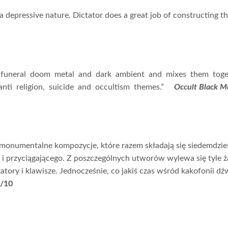
a depressive nature. Dictator does a great job of constructing th
ck, funeral doom metal and dark ambient and mixes them to
nti religion, suicide and occultism themes.”
Occult Black M
y monumentalne kompozycje, które razem składają się siedemdzies
i przyciągającego. Z poszczególnych utworów wylewa się tyle ż
ezatory i klawisze. Jednocześnie, co jakiś czas wśród kakofonii 
9/10