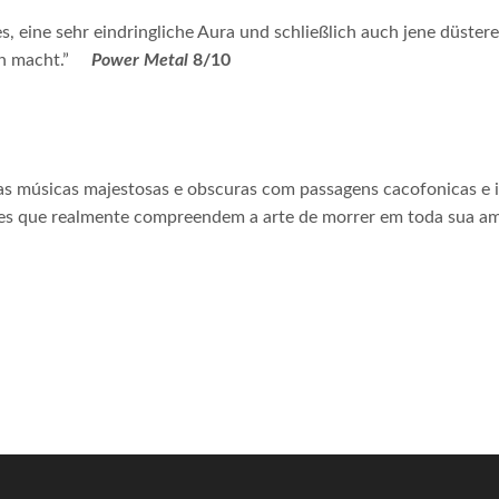
s, eine sehr eindringliche Aura und schließlich auch jene düste
nn macht.”
Power Metal
8/10
as músicas majestosas e obscuras com passagens cacofonicas e in
les que realmente compreendem a arte de morrer em toda sua am