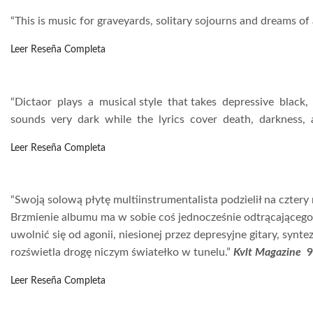
“This is music for graveyards, solitary sojourns and dreams of 
Leer Reseña Completa
“Dictaor plays a musical style that takes depressive bla
sounds very dark while the lyrics cover death, darkness, a
Leer Reseña Completa
“Swoją solową płytę multiinstrumentalista podzielił na czter
Brzmienie albumu ma w sobie coś jednocześnie odtrącającego 
uwolnić się od agonii, niesionej przez depresyjne gitary, synt
rozświetla drogę niczym światełko w tunelu.”
Kvlt Magazine
Leer Reseña Completa