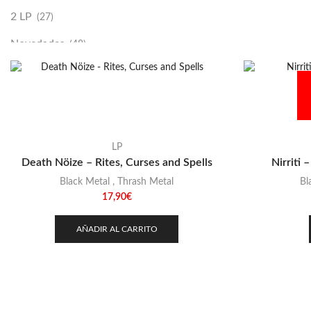
2 LP
(27)
Novedades
(48)
Vinilako
(34)
Sold Out
(256)
LP
Death Nöize – Rites, Curses and Spells
Nirriti –
Black Metal
,
Thrash Metal
Bl
17,90
€
AÑADIR AL CARRITO