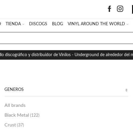
O
TIENDA
DISCOGS
BLOG
VINYL AROUND THE WORLD
SEARCH
INPUT
llo discográfico y distribuidor de Vinilos - Underground de alrededor del
GÉNEROS
All brands
Black Metal
(122)
Crust
(37)