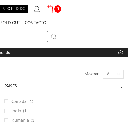
INFO PEDIDO
0
SOLD OUT
CONTACTO
 mundo
Products
Mostrar
per
page
PAÍSES
Canadá
(1)
India
(1)
Rumanía
(1)