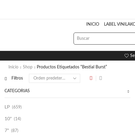
INICIO
LABEL VINILAK
Se
Inicio
Shop
Productos Etiquetados “Bestial Burst”
Filtros
CATEGORÍAS
LP
(659)
10"
(14)
7"
(87)