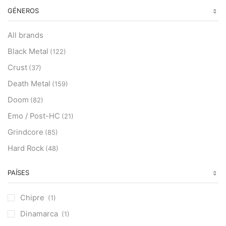
GÉNEROS
All brands
Black Metal
(122)
Crust
(37)
Death Metal
(159)
Doom
(82)
Emo / Post-HC
(21)
Grindcore
(85)
Hard Rock
(48)
Hardcore
(153)
PAÍSES
Heavy Metal
(91)
Otros
(38)
Chipre
(1)
Prog
(25)
Dinamarca
(1)