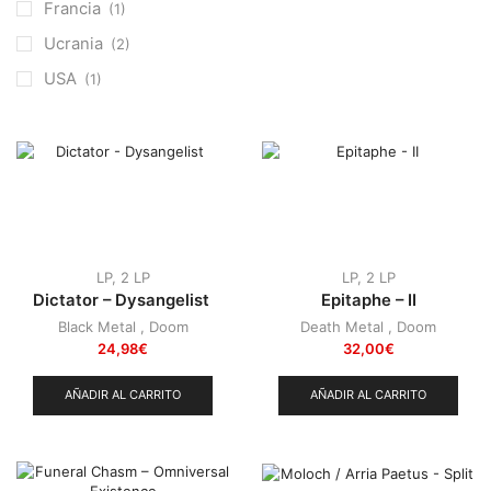
Punk
(146)
Francia
(1)
Sludge
(35)
Ucrania
(2)
Stoner
(22)
USA
(1)
Thrash Metal
(108)
LP
,
2 LP
LP
,
2 LP
Dictator – Dysangelist
Epitaphe – II
Black Metal
,
Doom
Death Metal
,
Doom
24,98
€
32,00
€
AÑADIR AL CARRITO
AÑADIR AL CARRITO