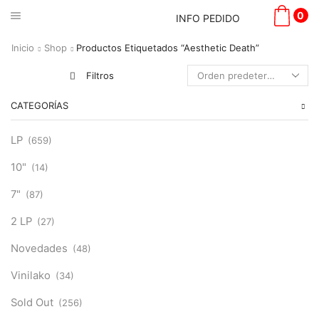
0
INFO PEDIDO
Inicio
Shop
Productos Etiquetados “Aesthetic Death”
Filtros
CATEGORÍAS
LP
(659)
10"
(14)
7"
(87)
2 LP
(27)
Novedades
(48)
Vinilako
(34)
Sold Out
(256)