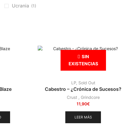
Ucrania
(1)
SIN
EXISTENCIAS
LP
,
Sold Out
Blaze
Cabestro – ¿Crónica de Sucesos?
Crust
,
Grindcore
11,90
€
O
LEER MÁS