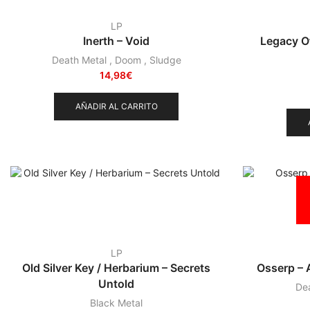
LP
Inerth – Void
Legacy Of
Death Metal
,
Doom
,
Sludge
14,98
€
AÑADIR AL CARRITO
LP
Old Silver Key / Herbarium – Secrets
Osserp – 
Untold
De
Black Metal