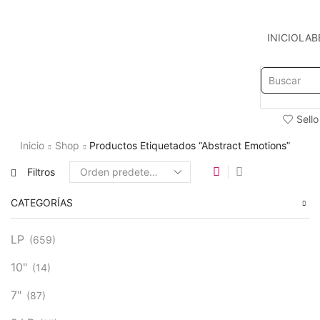
INICIO
LAB
Sello
Inicio
Shop
Productos Etiquetados “Abstract Emotions”
Filtros
CATEGORÍAS
LP
(659)
10"
(14)
7"
(87)