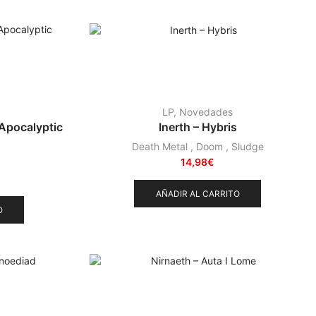
LP
,
Novedades
 Apocalyptic
Inerth – Hybris
Death Metal
,
Doom
,
Sludge
14,98
€
AÑADIR AL CARRITO
O