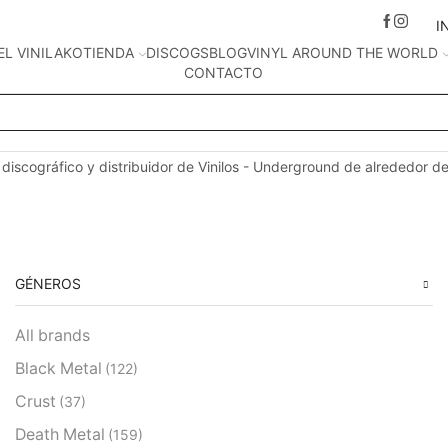
I
EL VINILAKO
TIENDA
DISCOGS
BLOG
VINYL AROUND THE WORLD
CONTACTO
Search
input
 discográfico y distribuidor de Vinilos - Underground de alrededor d
GÉNEROS
All brands
Black Metal
(122)
Crust
(37)
Death Metal
(159)