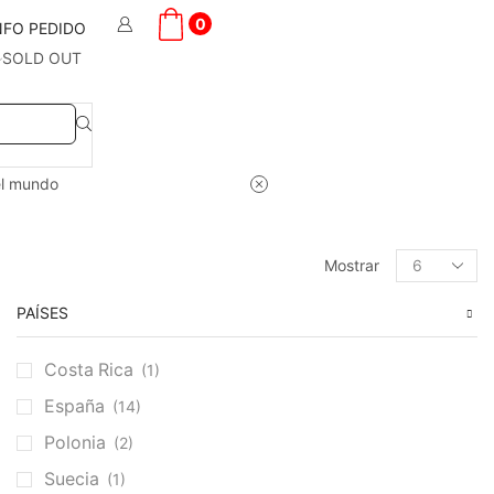
0
NFO PEDIDO
SOLD OUT
el mundo
Products
Mostrar
per
page
PAÍSES
Costa Rica
(1)
España
(14)
Polonia
(2)
Suecia
(1)