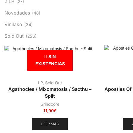
2 LP
(27)
Novedades
(48)
Vinilako
(34)
Sold Out
(256)
SIN
EXISTENCIAS
LP
,
Sold Out
Agathocles / Mixomatosis / Sacthu –
Apostles Of 
Split
Grindcore
11,90
€
LEER MÁS