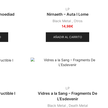
LP
rnoediad
Nirnaeth – Auta I Lome
Black Metal
,
Otros
14,98
€
O
AÑADIR AL CARRITO
LP
uctible I
Vidres a la Sang – Fragments De
L’Esdevenir
Black Metal
,
Death Metal