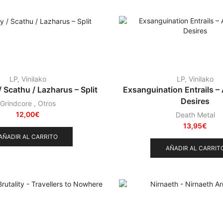
LP
,
Vinilako
LP
,
Vinilako
 Scathu / Lazharus – Split
Exsanguination Entrails –
Desires
Grindcore
,
Otros
12,00
€
Death Metal
13,95
€
AÑADIR AL CARRITO
AÑADIR AL CARRIT