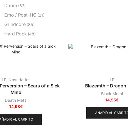
Doom
(82)
Emo / Post-HC
(21)
Grindcore
(85)
Hard Rock
(48)
Hardcore
(153)
Heavy Metal
(91)
Otros
(38)
Prog
(25)
LP
,
Novedades
LP
Punk
(146)
Perversion – Scars of a Sick
Blazemth – Dragon 
Sludge
(35)
Mind
Black Metal
Stoner
(22)
14,95
€
Death Metal
14,98
€
Thrash Metal
(108)
AÑADIR AL CARRIT
AÑADIR AL CARRITO