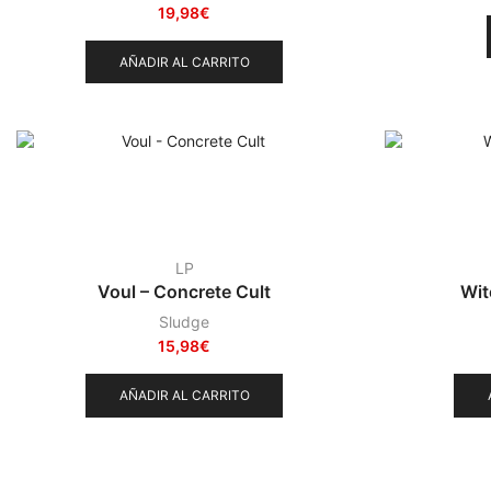
19,98
€
AÑADIR AL CARRITO
LP
Voul – Concrete Cult
Wit
Sludge
15,98
€
AÑADIR AL CARRITO