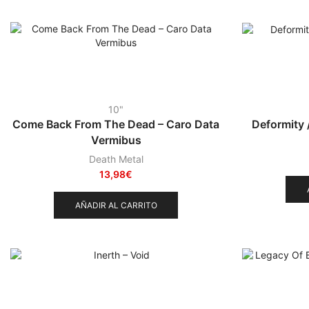
10"
Come Back From The Dead – Caro Data
Deformity /
Vermibus
Death Metal
13,98
€
AÑADIR AL CARRITO