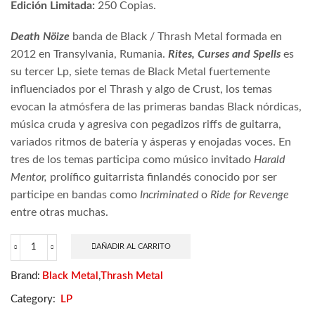
Edición Limitada:
250 Copias.
Death Nöize
banda de Black / Thrash Metal formada en
2012 en Transylvania, Rumania.
Rites, Curses and Spells
es
su tercer Lp, siete temas de Black Metal fuertemente
influenciados por el Thrash y algo de Crust, los temas
evocan la atmósfera de las primeras bandas Black nórdicas,
música cruda y agresiva con pegadizos riffs de guitarra,
variados ritmos de batería y ásperas y enojadas voces. En
tres de los temas participa como músico invitado
Harald
Mentor,
prolífico guitarrista finlandés conocido por ser
participe en bandas como
Incriminated
o
Ride for Revenge
entre otras muchas.
AÑADIR AL CARRITO
Death
Nöize
Brand:
Black Metal
,
Thrash Metal
-
Rites,
Category:
LP
Curses