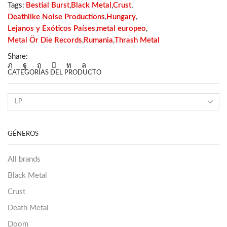
and
Tags:
Bestial Burst
,
Black Metal
,
Crust
,
Spells
Deathlike Noise Productions
,
Hungary
,
cantidad
Lejanos y Exóticos Países
,
metal europeo
,
Metal Ör Die Records
,
Rumania
,
Thrash Metal
Share:
CATEGORÍAS DEL PRODUCTO
GÉNEROS
All brands
Black Metal
Crust
Death Metal
Doom