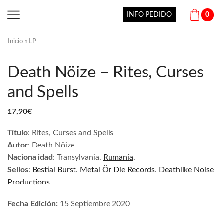
INFO PEDIDO
0
Inicio
LP
Death Nöize – Rites, Curses
and Spells
17,90
€
Título
:
Rites, Curses and Spells
Autor
:
Death Nöize
Nacionalidad
:
Transylvania.
Rumanía
.
Sellos
:
Bestial Burst
.
Metal Ör Die Records
.
Deathlike Noise
Productions
Fecha Edición:
15 Septiembre 2020