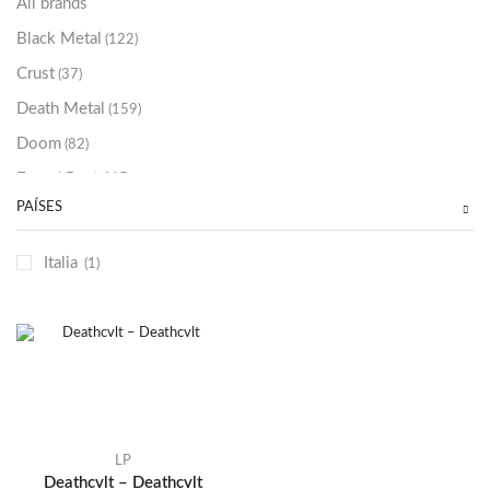
All brands
Black Metal
(122)
Crust
(37)
Death Metal
(159)
Doom
(82)
Emo / Post-HC
(21)
PAÍSES
Grindcore
(85)
Hard Rock
(48)
Italia
(1)
Hardcore
(153)
Heavy Metal
(91)
Otros
(38)
Prog
(25)
Punk
(146)
Sludge
(35)
LP
Deathcvlt – Deathcvlt