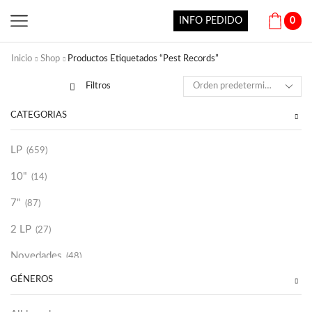
INFO PEDIDO
0
Inicio
Shop
Productos Etiquetados “Pest Records”
Filtros
CATEGORÍAS
LP
(659)
10"
(14)
7"
(87)
2 LP
(27)
Novedades
(48)
GÉNEROS
Vinilako
(34)
Sold Out
(256)