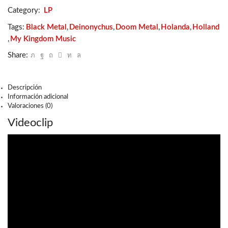
Acts
Category:
LP
Of
Murder,
Tags:
Black Metal
,
Deinonychus
,
Doom Metal
,
Holanda
,
Holland
Dystopia
,
My Kingdom Music
And
Suicide
Share:
cantidad
Descripción
Información adicional
Valoraciones (0)
Videoclip