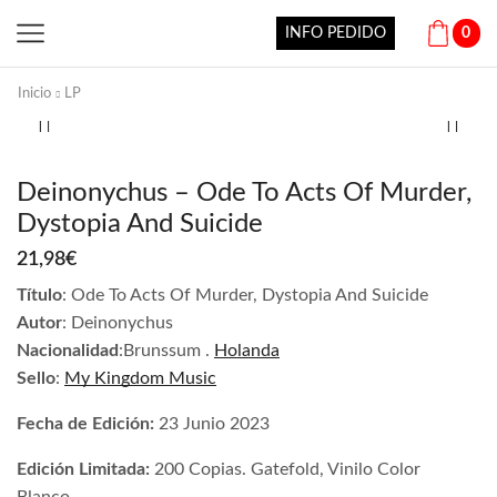
INFO PEDIDO
0
Inicio
LP
Deinonychus – Ode To Acts Of Murder,
Dystopia And Suicide
21,98
€
Título
: Ode To Acts Of Murder, Dystopia And Suicide
Autor
: Deinonychus
Nacionalidad
:Brunssum .
Holanda
Sello
:
My Kingdom Music
Fecha de Edición:
23 Junio 2023
Edición Limitada:
200 Copias. Gatefold, Vinilo Color
Blanco.