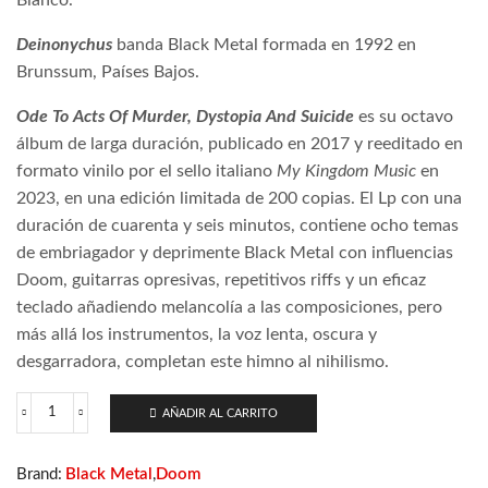
Deinonychus
banda Black Metal formada en 1992 en
Brunssum, Países Bajos.
Ode To Acts Of Murder, Dystopia And Suicide
es su octavo
álbum de larga duración, publicado en 2017 y reeditado en
formato vinilo por el sello italiano
My Kingdom Music
en
2023, en una edición limitada de 200 copias. El Lp con una
duración de cuarenta y seis minutos, contiene ocho temas
de embriagador
y deprimente Black Metal con influencias
Doom, guitarras opresivas, repetitivos riffs y un eficaz
teclado añadiendo melancolía a las composiciones, pero
más allá los instrumentos, la voz lenta, oscura y
desgarradora, completan este himno al nihilismo.
AÑADIR AL CARRITO
Deinonychus
–
Ode
Brand:
Black Metal
,
Doom
To