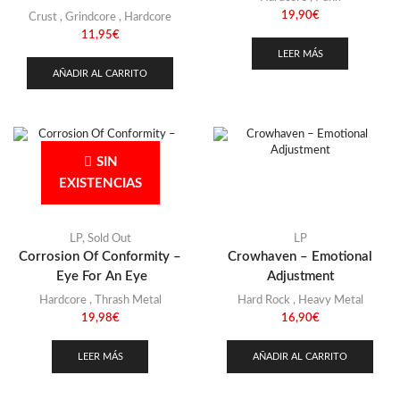
19,90
€
Crust
,
Grindcore
,
Hardcore
11,95
€
LEER MÁS
AÑADIR AL CARRITO
SIN
EXISTENCIAS
LP
,
Sold Out
LP
Corrosion Of Conformity –
Crowhaven – Emotional
Eye For An Eye
Adjustment
Hardcore
,
Thrash Metal
Hard Rock
,
Heavy Metal
19,98
€
16,90
€
LEER MÁS
AÑADIR AL CARRITO