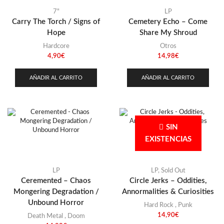
7"
LP
Carry The Torch / Signs of
Cemetery Echo – Come
Hope
Share My Shroud
Hardcore
Otros
4,90
€
14,98
€
AÑADIR AL CARRITO
AÑADIR AL CARRITO
SIN
EXISTENCIAS
LP
LP
,
Sold Out
Ceremented – Chaos
Circle Jerks – Oddities,
Mongering Degradation /
Annormalities & Curiosities
Unbound Horror
Hard Rock
,
Punk
14,90
€
Death Metal
,
Doom