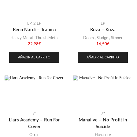
LP
,
2 LP
LP
Kenn Nardi – Trauma
Koza – Koza
Heavy Metal
,
Thrash Metal
Doom
,
Sludge
,
Stoner
22,98
€
16,50
€
AÑADIR AL CARRITO
AÑADIR AL CARRITO
7"
7"
Liars Academy – Run For
Manalive – No Profit In
Cover
Suicide
Otros
Hardcore