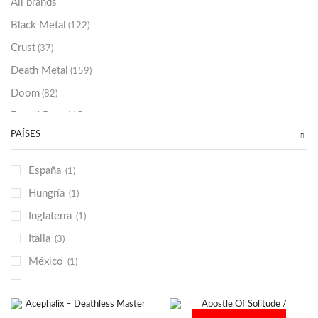
All brands
Black Metal
(122)
Crust
(37)
Death Metal
(159)
Doom
(82)
Emo / Post-HC
(21)
PAÍSES
Grindcore
(85)
Hard Rock
(48)
España
(1)
Hardcore
(153)
Hungría
(1)
Heavy Metal
(91)
Inglaterra
(1)
Otros
(38)
Italia
(3)
Prog
(25)
México
(1)
Punk
(146)
Portugal
(2)
Sludge
(35)
República Checa
(1)