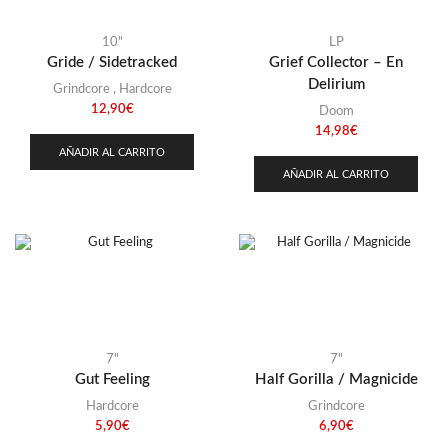
10"
LP
Gride / Sidetracked
Grief Collector – En
Delirium
Grindcore
,
Hardcore
12,90
€
Doom
14,98
€
AÑADIR AL CARRITO
AÑADIR AL CARRITO
7"
7"
Gut Feeling
Half Gorilla / Magnicide
Hardcore
Grindcore
5,90
€
6,90
€