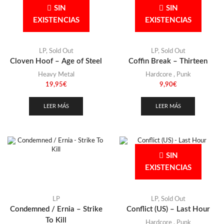
SIN
SIN
EXISTENCIAS
EXISTENCIAS
LP
,
Sold Out
LP
,
Sold Out
Cloven Hoof – Age of Steel
Coffin Break – Thirteen
Heavy Metal
Hardcore
,
Punk
19,95
€
9,90
€
LEER MÁS
LEER MÁS
SIN
EXISTENCIAS
LP
LP
,
Sold Out
Condemned / Ernia – Strike
Conflict (US) – Last Hour
To Kill
Hardcore
,
Punk