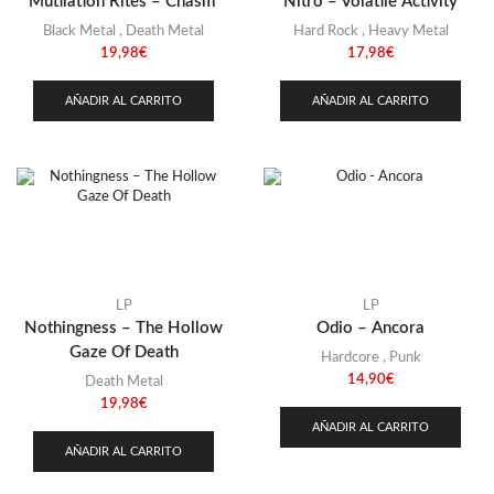
Mutilation Rites – Chasm
Nitro – Volatile Activity
Black Metal
,
Death Metal
Hard Rock
,
Heavy Metal
19,98
€
17,98
€
AÑADIR AL CARRITO
AÑADIR AL CARRITO
LP
LP
Nothingness – The Hollow
Odio – Ancora
Gaze Of Death
Hardcore
,
Punk
14,90
€
Death Metal
19,98
€
AÑADIR AL CARRITO
AÑADIR AL CARRITO