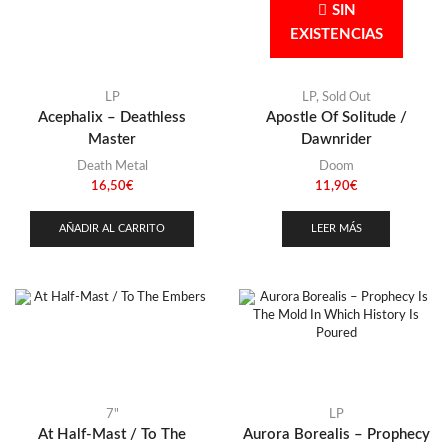
Stoner
(22)
SIN
Singapur
(1)
EXISTENCIAS
Thrash Metal
(108)
Ucrania
(1)
USA
(72)
LP
LP
,
Sold Out
Acephalix – Deathless
Apostle Of Solitude /
Master
Dawnrider
Death Metal
Doom
16,50
€
11,90
€
AÑADIR AL CARRITO
LEER MÁS
7"
LP
At Half-Mast / To The
Aurora Borealis – Prophecy