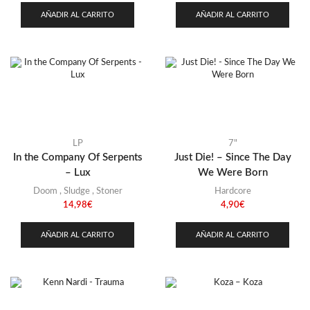
AÑADIR AL CARRITO
AÑADIR AL CARRITO
LP
7"
In the Company Of Serpents
Just Die! – Since The Day
– Lux
We Were Born
Doom
,
Sludge
,
Stoner
Hardcore
14,98
€
4,90
€
AÑADIR AL CARRITO
AÑADIR AL CARRITO