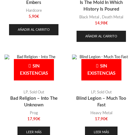
Embers
Is The Mold In Which
History Is Poured
Hardcore
5,90
€
Black Metal
,
Death Metal
14,98
€
AÑADIR AL CARRITO
AÑADIR AL CARRITO
SIN
SIN
EXISTENCIAS
EXISTENCIAS
LP
,
Sold Out
LP
,
Sold Out
Bad Religion – Into The
Blind Legion – Much Too
Unknown
Fast
Prog
Heavy Metal
17,90
€
17,90
€
LEER MÁS
LEER MÁS