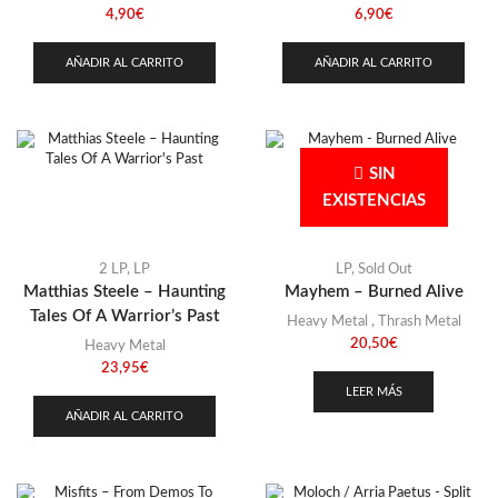
4,90
€
6,90
€
AÑADIR AL CARRITO
AÑADIR AL CARRITO
SIN
EXISTENCIAS
2 LP
,
LP
LP
,
Sold Out
Matthias Steele – Haunting
Mayhem – Burned Alive
Tales Of A Warrior’s Past
Heavy Metal
,
Thrash Metal
20,50
€
Heavy Metal
23,95
€
LEER MÁS
AÑADIR AL CARRITO