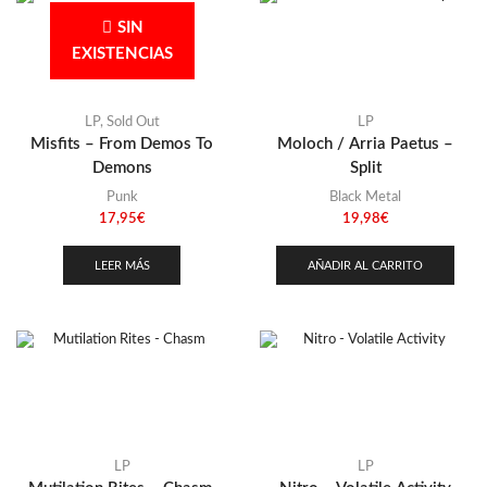
SIN
EXISTENCIAS
LP
,
Sold Out
LP
Misfits – From Demos To
Moloch / Arria Paetus –
Demons
Split
Punk
Black Metal
17,95
€
19,98
€
LEER MÁS
AÑADIR AL CARRITO
LP
LP