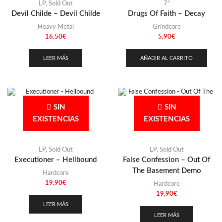
LP
,
Sold Out
7"
Devil Childe – Devil Childe
Drugs Of Faith – Decay
Heavy Metal
Grindcore
16,50
€
5,90
€
LEER MÁS
AÑADIR AL CARRITO
SIN
SIN
EXISTENCIAS
EXISTENCIAS
LP
,
Sold Out
LP
,
Sold Out
Executioner – Hellbound
False Confession – Out Of
The Basement Demo
Hardcore
19,90
€
Hardcore
19,90
€
LEER MÁS
LEER MÁS