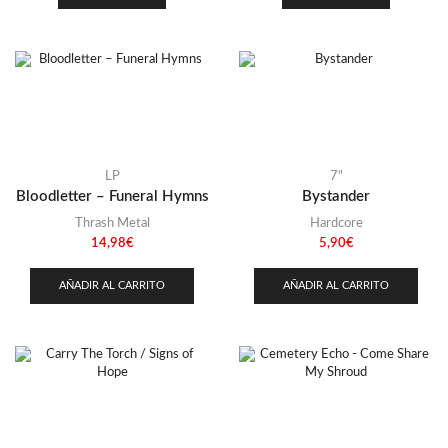
LP
7"
Bloodletter – Funeral Hymns
Bystander
Thrash Metal
Hardcore
14,98
€
5,90
€
AÑADIR AL CARRITO
AÑADIR AL CARRITO