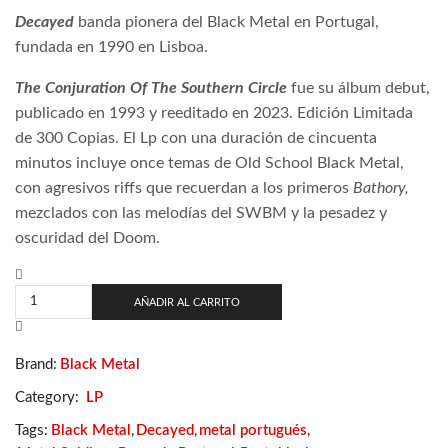
Decayed
banda pionera del Black Metal en Portugal,
fundada en 1990 en Lisboa.
The Conjuration Of The Southern Circle
fue su álbum debut,
publicado en 1993 y reeditado en 2023. Edición Limitada
de 300 Copias. El Lp con una duración de cincuenta
minutos incluye once temas de Old School Black Metal,
con agresivos riffs que recuerdan a los primeros
Bathory,
mezclados con las melodías del SWBM y la pesadez y
oscuridad del Doom.
Decayed
–
AÑADIR AL CARRITO
The
Conjuration
Of
Brand:
Black Metal
The
Southern
Category:
LP
Circle
cantidad
Tags:
Black Metal
,
Decayed
,
metal portugués
,