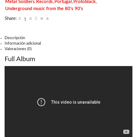
Metal Soldiers Records
,
Portugal
,
Protoblack
,
Underground music from the 80's 90's
Share:
Descripción
Información adicional
Valoraciones (0)
Full Album