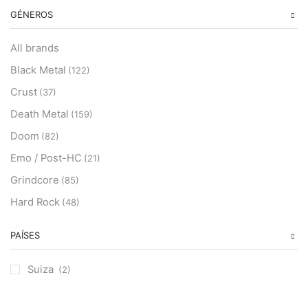
GÉNEROS
All brands
Black Metal
(122)
Crust
(37)
Death Metal
(159)
Doom
(82)
Emo / Post-HC
(21)
Grindcore
(85)
Hard Rock
(48)
Hardcore
(153)
PAÍSES
Heavy Metal
(91)
Otros
(38)
Suiza
(2)
Prog
(25)