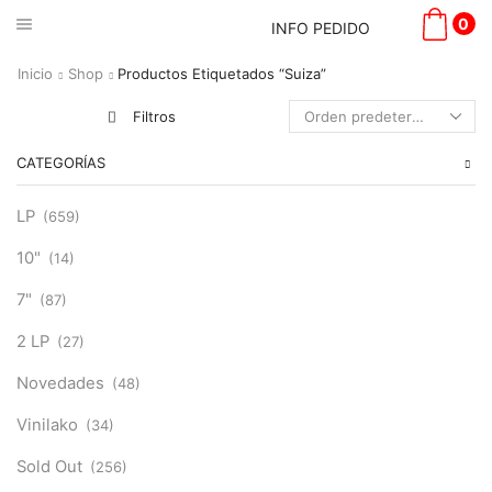
0
INFO PEDIDO
Inicio
Shop
Productos Etiquetados “Suiza”
Filtros
CATEGORÍAS
LP
(659)
10"
(14)
7"
(87)
2 LP
(27)
Novedades
(48)
Vinilako
(34)
Sold Out
(256)