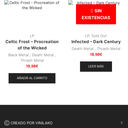
Punk
(146)
SIN
Sludge
(35)
EXISTENCIAS
Stoner
(22)
Thrash Metal
(108)
LP
LP
,
Sold Out
Celtic Frost – Procreation
Infected – Dark Century
of the Wicked
Death Metal
,
Thrash Metal
18,98
€
Black Metal
,
Death Metal
,
Thrash Metal
19,98
€
LEER MÁS
AÑADIR AL CARRITO
Ⓒ CREADO POR VINILAKO