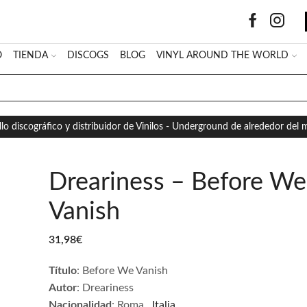
O
TIENDA
DISCOGS
BLOG
VINYL AROUND THE WORLD
SEARCH
INPUT
llo discográfico y distribuidor de Vinilos - Underground de alrededor del
Dreariness – Before We
Vanish
31,98
€
Título
: Before We Vanish
Autor
: Dreariness
Nacionalidad
: Roma .
Italia