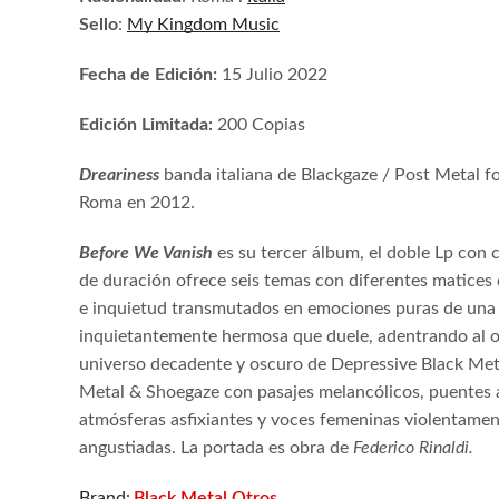
Sello
:
My Kingdom Music
Fecha de Edición:
15 Julio 2022
Edición Limitada:
200 Copias
Dreariness
banda italiana de Blackgaze / Post Metal 
Roma en 2012.
Before We Vanish
es su tercer álbum, el doble Lp con 
de duración ofrece seis temas con diferentes matices
e inquietud transmutados en emociones puras de una
inquietantemente hermosa que duele, adentrando al 
universo decadente y oscuro de Depressive Black Met
Metal & Shoegaze con pasajes melancólicos, puentes 
atmósferas asfixiantes y voces femeninas violentame
angustiadas. La portada es obra de
Federico Rinaldi.
Black Metal
Otros
Brand:
,