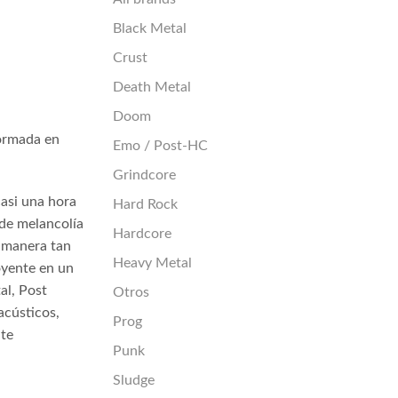
Black Metal
Crust
Death Metal
Doom
formada en
Emo / Post-HC
Grindcore
casi una hora
Hard Rock
 de melancolía
Hardcore
 manera tan
Heavy Metal
oyente en un
al, Post
Otros
acústicos,
Prog
nte
Punk
Sludge