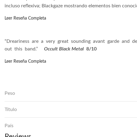
incluso reflexiva; Blackgaze mostrando elementos bien conoc
Leer Reseña Completa
“Dreariness
are
a
very
great
sounding
avant
garde
and
de
out
this
band.”
Occult Black Metal
8/10
Leer Reseña Completa
Peso
Título
País
Reviews