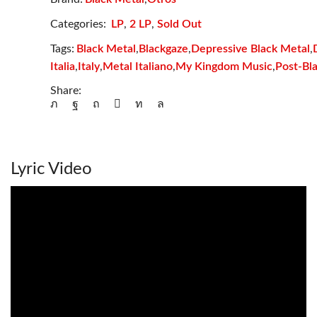
Categories:
LP
,
2 LP
,
Sold Out
Black Metal
Blackgaze
Depressive Black Metal
Tags:
,
,
,
Italia
Italy
Metal Italiano
My Kingdom Music
Post-Bl
,
,
,
,
Share:
Lyric Video