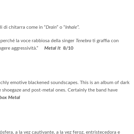
i di chitarra come in “
Drain
” o “
Inhale
”.
perché la voce rabbiosa della singer
Tenebra
ti graffia con
ngere aggressività.”
Metal It
8/10
ichly emotive blackened soundscapes. This is an album of dark
e shoegaze and post-metal ones. Certainly the band have
box Metal
fera, a la vez cautivante, a la vez feroz, entristecedora e