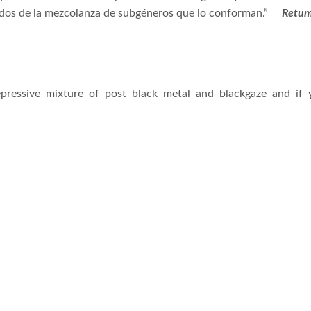
idos de la mezcolanza de subgéneros que lo conforman.”
Retu
pressive
mixture
of
post
black
metal
and
blackgaze
and
if