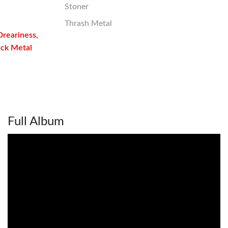
Stoner
Thrash Metal
Dreariness
,
ack Metal
Full Album