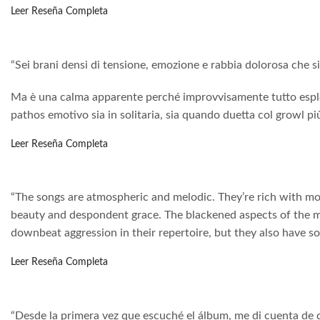
Leer Reseña Completa
“Sei brani densi di tensione, emozione e rabbia dolorosa che s
Ma è una calma apparente perché improvvisamente tutto esplode
pathos emotivo sia in solitaria, sia quando duetta col growl p
Leer Reseña Completa
“The songs are atmospheric and melodic. They’re rich with mo
beauty and despondent grace. The blackened aspects of the mu
downbeat aggression in their repertoire, but they also have sof
Leer Reseña Completa
“Desde la primera vez que escuché el álbum, me di cuenta de que