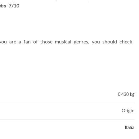
mba
7/10
you
are
a
fan
of
those
musical
genres,
you
should
check
0,430 kg
Origin
Italia