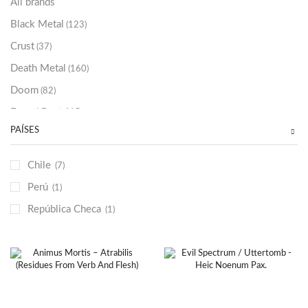
All brands
Black Metal
(123)
Crust
(37)
Death Metal
(160)
Doom
(82)
Emo / Post-HC
(21)
PAÍSES
Grindcore
(85)
Hard Rock
(48)
Chile
(7)
Hardcore
(153)
Perú
(1)
Heavy Metal
(91)
República Checa
(1)
Otros
(38)
Prog
(25)
Punk
(146)
Sludge
(35)