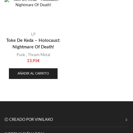
LP
Toke De Keda – Holocaust:
Nightmare Of Death!
Punk
,
Thrash Metal
13,95
€
AÑADIR AL CARRITO
Ⓒ CREADO POR VINILAKO