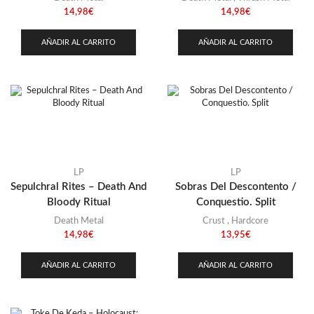
14,98
€
14,98
€
AÑADIR AL CARRITO
AÑADIR AL CARRITO
LP
LP
Sepulchral Rites – Death And
Sobras Del Descontento /
Bloody Ritual
Conquestio. Split
Death Metal
Crust
,
Hardcore
14,98
€
13,95
€
AÑADIR AL CARRITO
AÑADIR AL CARRITO