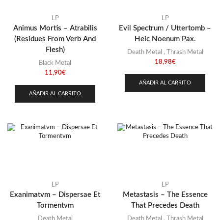
Stoner
(22)
Thrash Metal
(108)
LP
LP
Animus Mortis – Atrabilis
Evil Spectrum / Uttertomb –
(Residues From Verb And
Heic Noenum Pax.
Flesh)
Death Metal
,
Thrash Metal
18,98
€
Black Metal
11,90
€
AÑADIR AL CARRITO
AÑADIR AL CARRITO
LP
LP
Exanimatvm – Dispersae Et
Metastasis – The Essence
Tormentvm
That Precedes Death
Death Metal
Death Metal
,
Thrash Metal