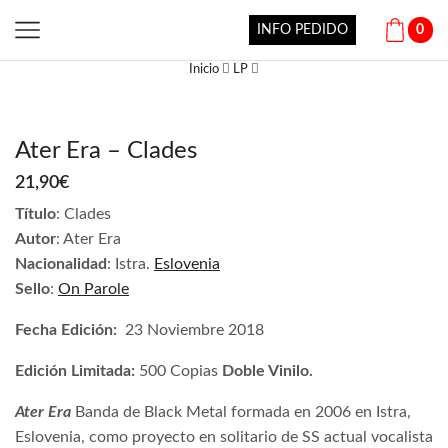
INFO PEDIDO
0
Inicio
LP
Ater Era – Clades
21,90
€
Título
: Clades
Autor
: Ater Era
Nacionalidad
: Istra.
Eslovenia
Sello
:
O
n Parole
Fecha Edición:
23 Noviembre 2018
Edición Limitada:
500 Copias
Doble Vinilo.
Ater Era
Banda de Black Metal formada en 2006 en Istra,
Eslovenia, como proyecto en solitario de SS actual vocalista