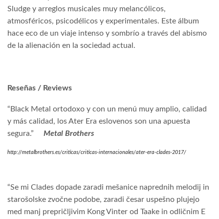
Sludge y arreglos musicales muy melancólicos,
atmosféricos, psicodélicos y experimentales. Este álbum
hace eco de un viaje intenso y sombrío a través del abismo
de la alienación en la sociedad actual.
Reseñas
/
Reviews
“Black Metal ortodoxo y con un menú muy amplio, calidad
y más calidad, los Ater Era eslovenos son una apuesta
segura.”
Metal Brothers
http://metalbrothers.es/criticas/criticas-internacionales/ater-era-clades-2017/
“Se mi Clades dopade zaradi mešanice naprednih melodij in
starošolske zvočne podobe, zaradi česar uspešno plujejo
med manj prepričljivim Kong Vinter od Taake in odličnim E