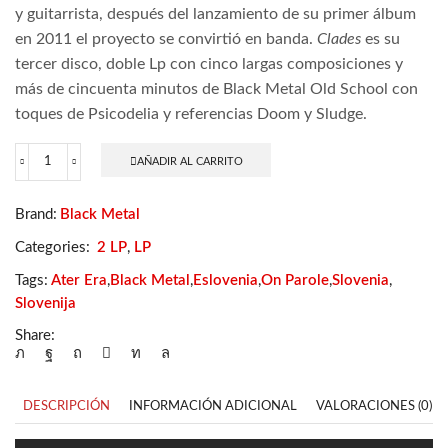
y guitarrista, después del lanzamiento de su primer álbum
en 2011 el proyecto se convirtió en banda.
Clades
es su
tercer disco, doble Lp con cinco largas composiciones y
más de cincuenta minutos de Black Metal Old School con
toques de Psicodelia y referencias Doom y Sludge.
AÑADIR AL CARRITO
Ater
Era
-
Brand:
Black Metal
Clades
cantidad
Categories:
2 LP
,
LP
Tags:
Ater Era
,
Black Metal
,
Eslovenia
,
On Parole
,
Slovenia
,
Slovenija
Share:
DESCRIPCIÓN
INFORMACIÓN ADICIONAL
VALORACIONES (0)