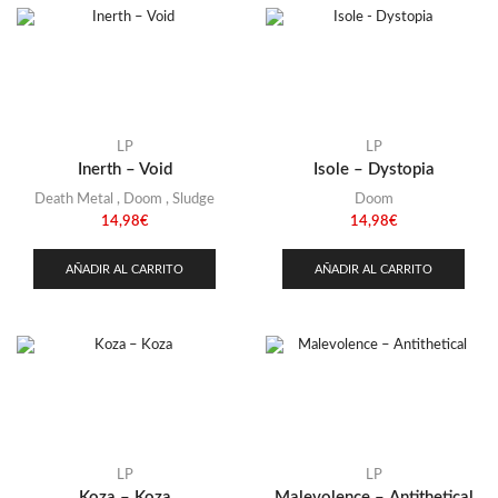
LP
LP
Inerth – Void
Isole – Dystopia
Death Metal
,
Doom
,
Sludge
Doom
14,98
€
14,98
€
AÑADIR AL CARRITO
AÑADIR AL CARRITO
LP
LP
Koza – Koza
Malevolence – Antithetical