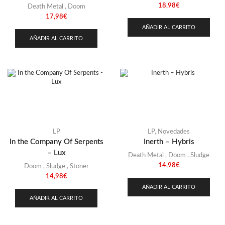
18,98
€
Death Metal
,
Doom
17,98
€
AÑADIR AL CARRITO
AÑADIR AL CARRITO
LP
LP
,
Novedades
In the Company Of Serpents
Inerth – Hybris
– Lux
Death Metal
,
Doom
,
Sludge
14,98
€
Doom
,
Sludge
,
Stoner
14,98
€
AÑADIR AL CARRITO
AÑADIR AL CARRITO