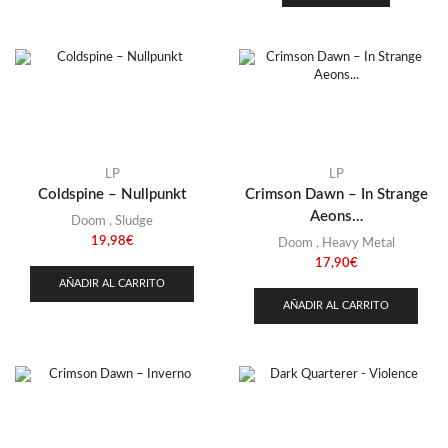
LP
LP
Coldspine – Nullpunkt
Crimson Dawn – In Strange
Aeons…
Doom
,
Sludge
19,98
€
Doom
,
Heavy Metal
17,90
€
AÑADIR AL CARRITO
AÑADIR AL CARRITO