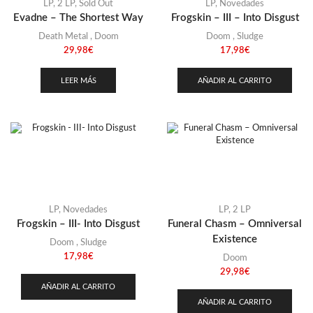
LP
,
2 LP
,
Sold Out
LP
,
Novedades
Evadne – The Shortest Way
Frogskin – III – Into Disgust
Death Metal
,
Doom
Doom
,
Sludge
29,98
€
17,98
€
LEER MÁS
AÑADIR AL CARRITO
LP
,
Novedades
LP
,
2 LP
Frogskin – III- Into Disgust
Funeral Chasm – Omniversal
Existence
Doom
,
Sludge
17,98
€
Doom
29,98
€
AÑADIR AL CARRITO
AÑADIR AL CARRITO