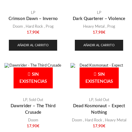
LP
LP
Crimson Dawn – Inverno
Dark Quarterer – Violence
Doom
,
Hard Rock
,
Prog
Heavy Metal
,
Prog
17,90
€
17,98
€
AÑADIR AL CARRITO
AÑADIR AL CARRITO
SIN
SIN
EXISTENCIAS
EXISTENCIAS
LP
,
Sold Out
LP
,
Sold Out
Dawnrider – The Third
Dead Kosmonaut – Expect
Crusade
Nothing
Doom
Doom
,
Hard Rock
,
Heavy Metal
17,90
€
17,90
€