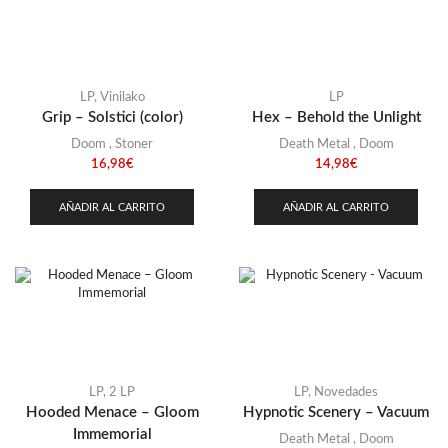
LP
,
Vinilako
LP
Grip – Solstici (color)
Hex – Behold the Unlight
Doom
,
Stoner
Death Metal
,
Doom
16,98
€
14,98
€
AÑADIR AL CARRITO
AÑADIR AL CARRITO
LP
,
2 LP
LP
,
Novedades
Hooded Menace – Gloom
Hypnotic Scenery – Vacuum
Immemorial
Death Metal
,
Doom