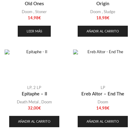
Old Ones
Origin
Doom
,
Stoner
Doom
,
Sludge
14,98
€
18,98
€
LEER MÁS
AÑADIR AL CARRITO
LP
,
2 LP
LP
Epitaphe – II
Ereb Altor – End The
Death Metal
,
Doom
Doom
32,00
€
14,98
€
AÑADIR AL CARRITO
AÑADIR AL CARRITO