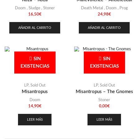
Doom
,
Sludge
,
Stoner
Death Metal
,
Doom
,
Prog
16,50
€
24,98
€
AÑADIR AL CARRITO
AÑADIR AL CARRITO
SIN
SIN
EXISTENCIAS
EXISTENCIAS
LP
,
Sold Out
LP
,
Sold Out
Misantropus
Misantropus – The Gnomes
Doom
Stoner
14,90
€
0,00
€
LEER MÁS
LEER MÁS