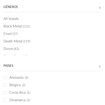
Sold Out
(256)
GÉNEROS
All brands
Black Metal
(122)
Crust
(37)
Death Metal
(159)
Doom
(82)
Emo / Post-HC
(21)
Grindcore
(85)
PAÍSES
Hard Rock
(48)
Alemania
(3)
Hardcore
(153)
Bélgica
(2)
Heavy Metal
(91)
Costa Rica
(1)
Otros
(38)
Dinamarca
(3)
Prog
(25)