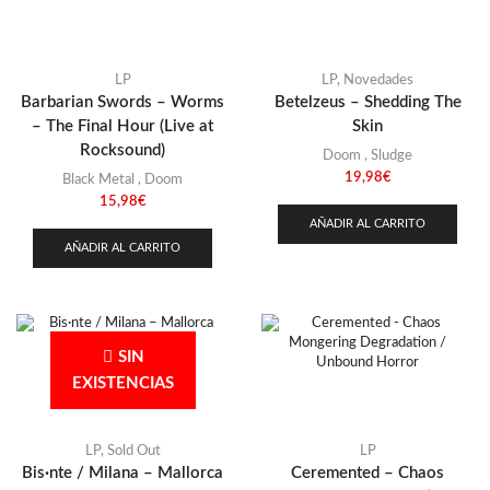
USA
(7)
LP
LP
,
Novedades
Barbarian Swords – Worms
Betelzeus – Shedding The
– The Final Hour (Live at
Skin
Rocksound)
Doom
,
Sludge
19,98
€
Black Metal
,
Doom
15,98
€
AÑADIR AL CARRITO
AÑADIR AL CARRITO
SIN
EXISTENCIAS
LP
,
Sold Out
LP
Bis·nte / Milana – Mallorca
Ceremented – Chaos