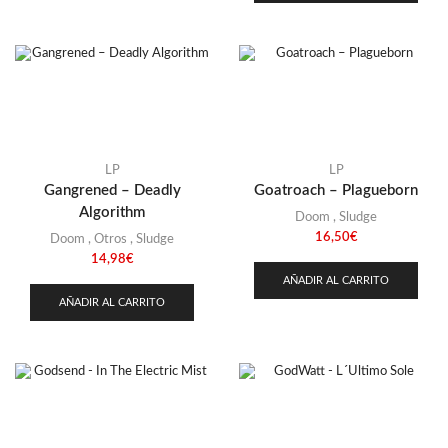
LP
LP
Gangrened – Deadly
Goatroach – Plagueborn
Algorithm
Doom
,
Sludge
16,50
€
Doom
,
Otros
,
Sludge
14,98
€
AÑADIR AL CARRITO
AÑADIR AL CARRITO