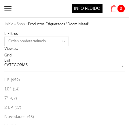
INFO PEDIDO
0
Inicio
Shop
Productos Etiquetados “Doom Metal”
Filtros
View as:
Grid
List
CATEGORÍAS
LP
(659)
10"
(14)
7"
(87)
2 LP
(27)
Novedades
(48)
Vinilako
(34)