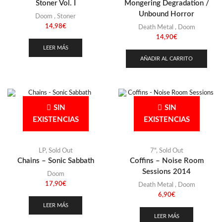
Stoner Vol. I
Mongering Degradation /
Unbound Horror
Doom
,
Stoner
14,98
€
Death Metal
,
Doom
14,90
€
LEER MÁS
AÑADIR AL CARRITO
SIN
SIN
EXISTENCIAS
EXISTENCIAS
LP
,
Sold Out
7"
,
Sold Out
Chains – Sonic Sabbath
Coffins – Noise Room
Sessions 2014
Doom
17,90
€
Death Metal
,
Doom
6,90
€
LEER MÁS
LEER MÁS