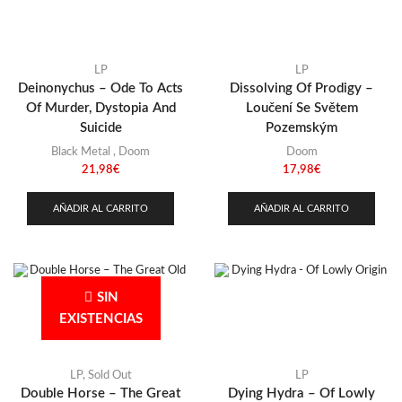
LP
LP
Deinonychus – Ode To Acts
Dissolving Of Prodigy –
Of Murder, Dystopia And
Loučení Se Světem
Suicide
Pozemským
Black Metal
,
Doom
Doom
21,98
€
17,98
€
AÑADIR AL CARRITO
AÑADIR AL CARRITO
SIN
EXISTENCIAS
LP
,
Sold Out
LP
Double Horse – The Great
Dying Hydra – Of Lowly