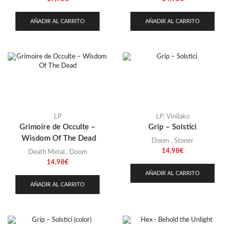
AÑADIR AL CARRITO
AÑADIR AL CARRITO
LP
LP
,
Vinilako
Grimoire de Occulte –
Grip – Solstici
Wisdom Of The Dead
Doom
,
Stoner
14,98
€
Death Metal
,
Doom
14,98
€
AÑADIR AL CARRITO
AÑADIR AL CARRITO