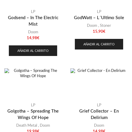
LP
LP
Godsend – In The Electric
GodWatt – L´Ultimo Sole
Mist
Doom
,
Stoner
15,90
€
Doom
14,98
€
AÑADIR AL CARRITO
AÑADIR AL CARRITO
LP
LP
Golgotha – Spreading The
Grief Collector – En
Wings Of Hope
Delirium
Death Metal
,
Doom
Doom
19,98
€
14,98
€