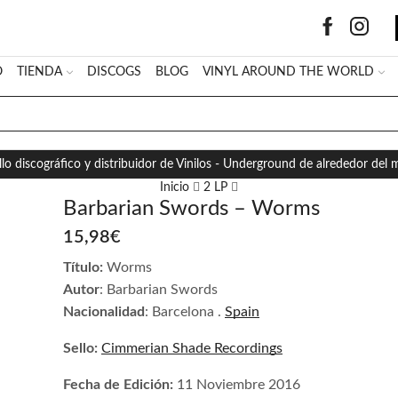
O
TIENDA
DISCOGS
BLOG
VINYL AROUND THE WORLD
SEARCH
INPUT
llo discográfico y distribuidor de Vinilos - Underground de alrededor del
Inicio
2 LP
Barbarian Swords – Worms
15,98
€
Título:
Worms
Autor
: Barbarian Swords
Nacionalidad
: Barcelona .
Spain
Sello:
Cimmerian Shade Recordings
Fecha de Edición:
11 Noviembre 2016