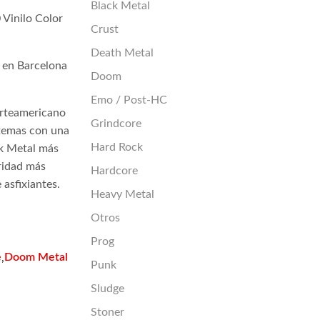
Black Metal
 Vinilo Color
Crust
Death Metal
 en Barcelona
Doom
Emo / Post-HC
orteamericano
Grindcore
temas con una
Hard Rock
ck Metal más
oridad más
Hardcore
asfixiantes.
Heavy Metal
Otros
Prog
e
Doom Metal
,
Punk
Sludge
Stoner