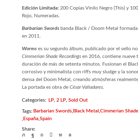
Edición Limitada:
200 Copias Vinilo Negro (This) y 100
Rojo, Numeradas.
Barbarian Swords
banda Black / Doom Metal formada
en 2011.
Worms
es su segundo álbum, publicado por el sello n
Cimmerian Shade Recordings
en 2016, contiene nueve 
duración de más de setenta minutos. Fusionan el Bla
corrosivo y minimalista con riffs muy sludge y la son
densa del Doom Metal, creando atmósferas realmente 
La portada es obra de
César Valladares.
Categories:
LP
,
2 LP
,
Sold Out
Barbarian Swords
Black Metal
Cimmerian Shad
Tags:
,
,
España
Spain
,
,
Share: