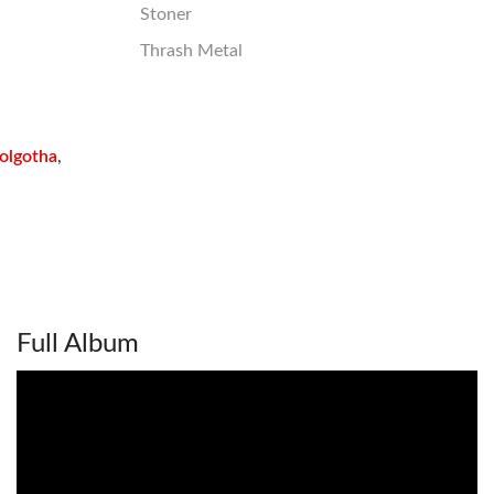
Stoner
Thrash Metal
olgotha
,
Full Album