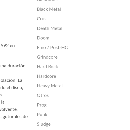
Black Metal
Crust
Death Metal
Doom
1992 en
Emo / Post-HC
Grindcore
 una duración
Hard Rock
Hardcore
olación. La
Heavy Metal
do el disco,
s
Otros
 la
Prog
volvente,
Punk
s guturales de
Sludge