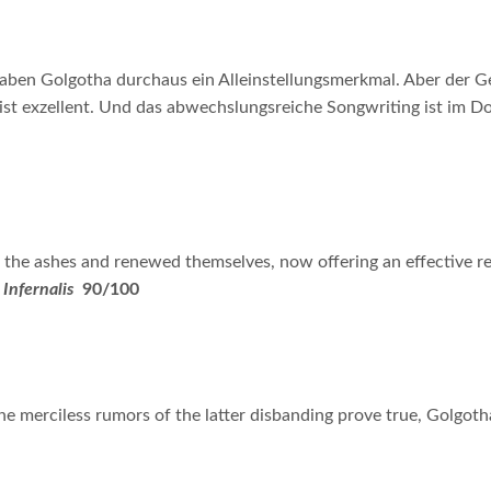
haben Golgotha durchaus ein Alleinstellungsmerkmal. Aber der G
ist exzellent. Und das abwechslungsreiche Songwriting ist im D
 the ashes and renewed themselves, now offering an effective rec
 Infernalis
90/100
 merciless rumors of the latter disbanding prove true, Golgotha i