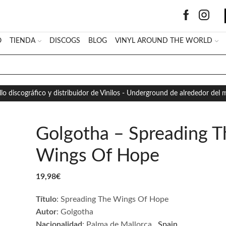
O
TIENDA
DISCOGS
BLOG
VINYL AROUND THE WORLD
SEARCH
INPUT
llo discográfico y distribuidor de Vinilos - Underground de alrededor del
Golgotha – Spreading T
Wings Of Hope
19,98
€
Título
: Spreading The Wings Of Hope
Autor
: Golgotha
Nacionalidad
: Palma de Mallorca .
Spain