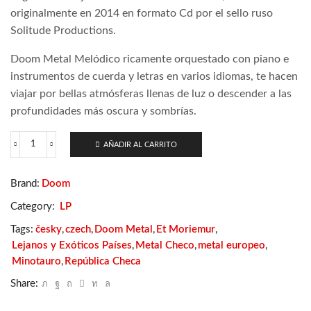
originalmente en 2014 en formato Cd por el sello ruso
Solitude Productions.
Doom Metal Melódico ricamente orquestado con piano e
instrumentos de cuerda y letras en varios idiomas, te hacen
viajar por bellas atmósferas llenas de luz o descender a las
profundidades más oscura y sombrías.
AÑADIR AL CARRITO
Et
Moriemur
-
Brand:
Doom
Ex
Nihilo
Category:
LP
In
Nihilum
Tags:
česky
,
czech
,
Doom Metal
,
Et Moriemur
,
cantidad
Lejanos y Exóticos Países
,
Metal Checo
,
metal europeo
,
Minotauro
,
República Checa
Share: