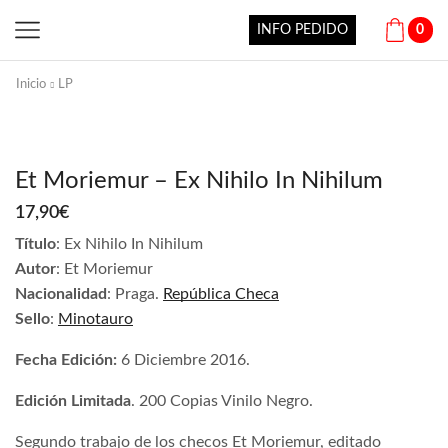
INFO PEDIDO
0
Inicio
LP
Et Moriemur – Ex Nihilo In Nihilum
17,90
€
Título
: Ex Nihilo In Nihilum
Autor
: Et Moriemur
Nacionalidad
: Praga.
República Checa
Sello
:
Minotauro
Fecha Edición:
6 Diciembre 2016.
Edición Limitada
. 200 Copias Vinilo Negro.
Segundo trabajo de los checos Et Moriemur, editado