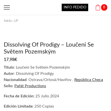
INFO PEDIDO
0
Inicio
LP
Dissolving Of Prodigy – Loučení Se
Světem Pozemským
17,98
€
Título
: Loučení Se Světem Pozemským
Autor
: Dissolving Of Prodigy
Nacionalidad
: Ostrava/Orlová/Havířov .
República Checa
Sello
:
Pařát Productions
Fecha de Edición:
25 Julio 2024
Edición Limitada:
250 Copias