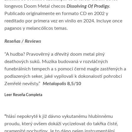
longevos Doom Metal checos
Dissolving Of Prodigy.
Publicado originalmente en formato CD en 2002 y
reeditado por primera vez en vinilo en 2024. Incluye once
paganos y melancólicos temas.
Reseñas / Reviews
“A hudba? Pravověrný a dřevitý doom metal plný
deathových suků. Muzika budovaná v rozvláčných
funebrálních tempech a s pomocí černé magie zastřených a
podlazených seker, jaké vypilovali k dokonalosti pohrobci
Zemřelé nevěsty.”
Metalopolis
8,5/10
Leer Reseña Completa
“
hlásí nepokrytě k již dávno vykutanému hlubinnému
proudu, který ovšem dokáží vycizelovat do takřka čisté,
pramenité pochutiny. Je to dáno nejen instrumentální