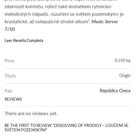
zdatností kvintetu, nýbrž také dostatkem rytmicko-
melodických nápadů. «Loučení se světem pozemským» je
krystalické, až oslepujícně strohé album”.
Music Server
7/10
Leer Reseña Completa
Peso
0,330 kg
Título
Origin
País
República Checa
REVIEWS
There are no reviews yet.
BE THE FIRST TO REVIEW “DISSOLVING OF PRODIGY – LOUČENÍ SE
SVĚTEM POZEMSKÝM”