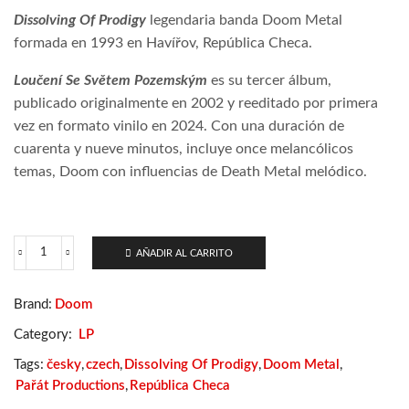
Dissolving Of Prodigy
legendaria banda Doom Metal
formada en 1993 en Havířov, República Checa.
Loučení Se Světem Pozemským
es su tercer álbum,
publicado originalmente en 2002 y reeditado por primera
vez en formato vinilo en 2024. Con una duración de
cuarenta y nueve minutos, incluye once melancólicos
temas, Doom con influencias de Death Metal melódico.
AÑADIR AL CARRITO
Dissolving
Of
Prodigy
Brand:
Doom
-
Loučení
Category:
LP
Se
Světem
Tags:
česky
,
czech
,
Dissolving Of Prodigy
,
Doom Metal
,
Pozemským
Pařát Productions
,
República Checa
cantidad