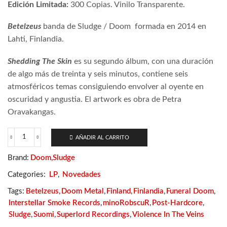
Edición Limitada:
300 Copias. Vinilo Transparente.
Betelzeus
banda de Sludge / Doom
formada en 2014 en
Lahti, Finlandia.
Shedding The Skin
es su segundo álbum, con una duración
de algo más de treinta y seis minutos, contiene seis
atmosféricos temas consiguiendo envolver al oyente en
oscuridad y angustia. El artwork es obra de Petra
Oravakangas.
AÑADIR AL CARRITO
Betelzeus
–
Brand:
Doom
,
Sludge
Shedding
The
Categories:
LP
,
Novedades
Skin
cantidad
Tags:
Betelzeus
,
Doom Metal
,
Finland
,
Finlandia
,
Funeral Doom
,
Interstellar Smoke Records
,
minoRobscuR
,
Post-Hardcore
,
Sludge
,
Suomi
,
Superlord Recordings
,
Violence In The Veins