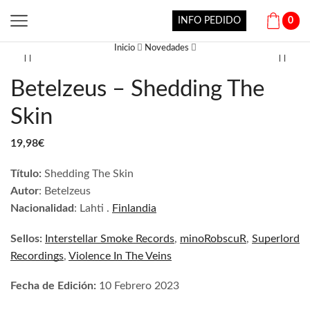
INFO PEDIDO
0
Inicio
Novedades
Betelzeus – Shedding The
Skin
19,98
€
Título:
Shedding The Skin
Autor
: Betelzeus
Nacionalidad
: Lahti .
Finlandia
Sellos:
Interstellar Smoke Records
,
minoRobscuR
,
Superlord
Recordings
,
Violence In The Veins
Fecha de Edición:
10 Febrero 2023