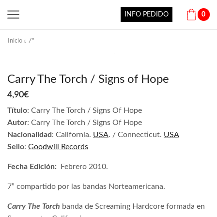
INFO PEDIDO
0
Inicio
7"
Carry The Torch / Signs of Hope
4,90
€
Título
: Carry The Torch / Signs Of Hope
Autor
: Carry The Torch / Signs Of Hope
Nacionalidad
: California.
USA
. / Connecticut.
USA
Sello
:
Goodwill Records
Fecha Edición:
Febrero 2010.
7” compartido por las bandas Norteamericana.
Carry The Torch
banda de Screaming Hardcore formada en