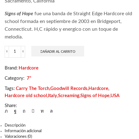
Sacramento, California
Signs of Hope
fue una banda de Straight Edge Hardcore old
school formada en septiembre de 2003 en Bridgeport,
Connecticut. H,C rápido y energico con un toque de
melodía.
AÑADIR AL CARRITO
Carry
The
Torch
Brand:
Hardcore
/
Signs
Category:
7"
of
Hope
Tags:
Carry The Torch
,
Goodwill Records
,
Hardcore
,
cantidad
Hardcore old school
,
Italy
,
Screaming
,
Signs of Hope
,
USA
Share:
Descripción
Información adicional
Valoraciones (0)