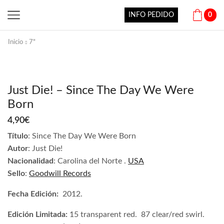
INFO PEDIDO
0
Inicio
7"
Just Die! – Since The Day We Were
Born
4,90
€
Título
: Since The Day We Were Born
Autor
: Just Die!
Nacionalidad
: Carolina del Norte .
USA
Sello
:
Goodwill Records
Fecha Edición:
2012.
Edición Limitada:
15 transparent red.
87 clear/red swirl.