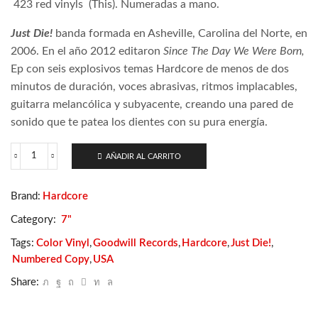
423 red vinyls
(This). N
umeradas a mano.
Just Die!
banda formada en Asheville, Carolina del Norte, en
2006. En el año 2012 editaron
Since The Day We Were Born,
Ep con seis explosivos temas Hardcore de menos de dos
minutos de duración, voces abrasivas, ritmos implacables,
guitarra melancólica y subyacente, creando una pared de
sonido que te patea los dientes con su pura energía.
AÑADIR AL CARRITO
Just
Die!
-
Brand:
Hardcore
Since
The
Category:
7"
Day
We
Tags:
Color Vinyl
,
Goodwill Records
,
Hardcore
,
Just Die!
,
Were
Numbered Copy
,
USA
Born
cantidad
Share: