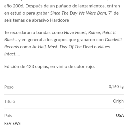
año 2006. Después de un puñado de lanzamientos, entran
en estudio para grabar
Since The Day We Were Born,
7” de
seis temas de abrasivo Hardcore
Te recordaran a bandas como
Have Heart, Ruiner,
Paint It
Black..
y en general a los grupos que grabaron con
Goodwill
Records
como
At Half-Mast
,
Day Of The Dead
o
Values ​​
Intact….
Edición de 423 copias, en vinilo de color rojo.
Peso
0,160 kg
Título
Origin
País
USA
REVIEWS