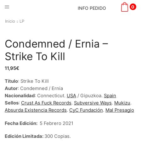
0
INFO PEDIDO
Inicio
LP
Condemned / Ernia –
Strike To Kill
11,95
€
Título
:
Strike To Kill
Autor
:
Condemned / Ernia
Nacionalidad
:
Connecticut
.
USA
/ Gipuzkoa.
Spain
Sellos
:
Crust As Fuck Records
.
Subversive Ways
.
Mukizu
.
Absurda Existencia Records
.
CyC Fundación
.
Mal Presagio
Fecha Edición:
5 Febrero 2021
Edición Limitada:
300 Copias.