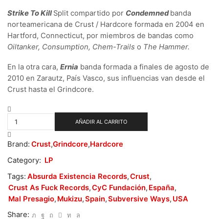
Strike To Kill
Split compartido por
Condemned
banda
norteamericana de Crust / Hardcore formada en 2004 en
Hartford, Connecticut, por miembros de bandas como
Oiltanker, Consumption, Chem-Trails
o
The Hammer.
En la otra cara,
Ernia
banda formada a finales de agosto de
2010 en Zarautz, País Vasco, sus influencias van desde el
Crust hasta el Grindcore.
Condemned
/
AÑADIR AL CARRITO
Ernia
-
Strike
Brand:
Crust
,
Grindcore
,
Hardcore
To
Category:
LP
Kill
cantidad
Tags:
Absurda Existencia Records
,
Crust
,
Crust As Fuck Records
,
CyC Fundación
,
España
,
Mal Presagio
,
Mukizu
,
Spain
,
Subversive Ways
,
USA
Share: