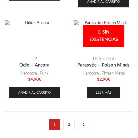
AÑADIR AL CARRITO
SIN
EXISTENCIAS
LP
LP
,
Sold Out
Odio – Ancora
Parasytic – Poison Minds
Hardcore
,
Punk
Hardcore
,
Thrash Metal
14,90
€
12,90
€
AÑADIR AL CARRITO
LEER MÁS
1
2