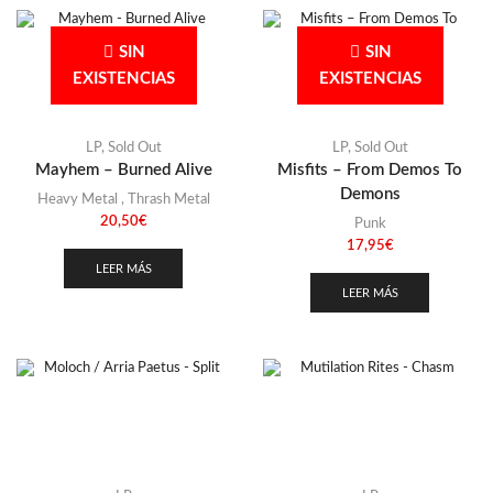
SIN
SIN
EXISTENCIAS
EXISTENCIAS
LP
,
Sold Out
LP
,
Sold Out
Mayhem – Burned Alive
Misfits – From Demos To
Demons
Heavy Metal
,
Thrash Metal
20,50
€
Punk
17,95
€
LEER MÁS
LEER MÁS