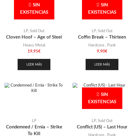
SIN
SIN
EXISTENCIAS
EXISTENCIAS
LP
,
Sold Out
LP
,
Sold Out
Cloven Hoof – Age of Steel
Coffin Break – Thirteen
Heavy Metal
Hardcore
,
Punk
19,95
€
9,90
€
LEER MÁS
LEER MÁS
SIN
EXISTENCIAS
LP
LP
,
Sold Out
Condemned / Ernia – Strike
Conflict (US) – Last Hour
To Kill
Hardcore
,
Punk