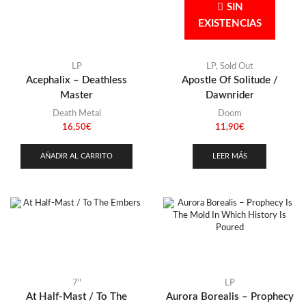
Stoner
(22)
SIN
Singapur
(1)
EXISTENCIAS
Thrash Metal
(108)
Ucrania
(1)
LP
LP
,
Sold Out
Acephalix – Deathless
Apostle Of Solitude /
Master
Dawnrider
Death Metal
Doom
16,50
€
11,90
€
AÑADIR AL CARRITO
LEER MÁS
7"
LP
At Half-Mast / To The
Aurora Borealis – Prophecy