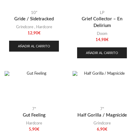
10"
LP
Gride / Sidetracked
Grief Collector – En
Delirium
Grindcore
,
Hardcore
12,90
€
Doom
14,98
€
AÑADIR AL CARRITO
AÑADIR AL CARRITO
7"
7"
Gut Feeling
Half Gorilla / Magnicide
Hardcore
Grindcore
5,90
€
6,90
€