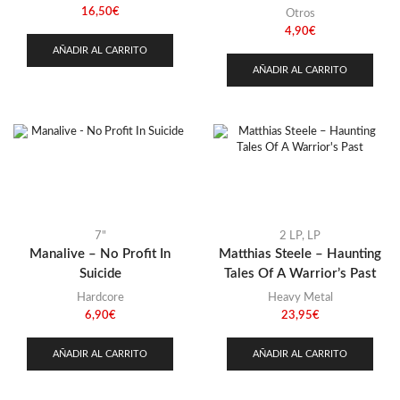
16,50
€
Otros
4,90
€
AÑADIR AL CARRITO
AÑADIR AL CARRITO
7"
2 LP
,
LP
Manalive – No Profit In
Matthias Steele – Haunting
Suicide
Tales Of A Warrior’s Past
Hardcore
Heavy Metal
6,90
€
23,95
€
AÑADIR AL CARRITO
AÑADIR AL CARRITO