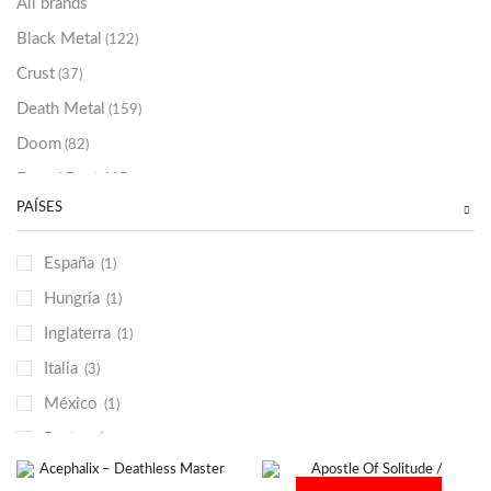
All brands
Black Metal
(122)
Crust
(37)
Death Metal
(159)
Doom
(82)
Emo / Post-HC
(21)
PAÍSES
Grindcore
(85)
Hard Rock
(48)
España
(1)
Hardcore
(153)
Hungría
(1)
Heavy Metal
(91)
Inglaterra
(1)
Otros
(38)
Italia
(3)
Prog
(25)
México
(1)
Punk
(146)
Portugal
(2)
Sludge
(35)
República Checa
(1)