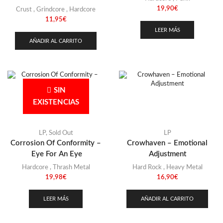
19,90
€
Crust
,
Grindcore
,
Hardcore
11,95
€
LEER MÁS
AÑADIR AL CARRITO
SIN
EXISTENCIAS
LP
,
Sold Out
LP
Corrosion Of Conformity –
Crowhaven – Emotional
Eye For An Eye
Adjustment
Hardcore
,
Thrash Metal
Hard Rock
,
Heavy Metal
19,98
€
16,90
€
LEER MÁS
AÑADIR AL CARRITO