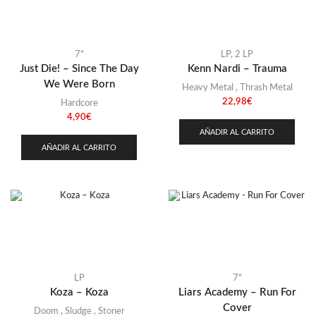
7"
LP
,
2 LP
Just Die! – Since The Day
Kenn Nardi – Trauma
We Were Born
Heavy Metal
,
Thrash Metal
22,98
€
Hardcore
4,90
€
AÑADIR AL CARRITO
AÑADIR AL CARRITO
LP
7"
Koza – Koza
Liars Academy – Run For
Cover
Doom
,
Sludge
,
Stoner