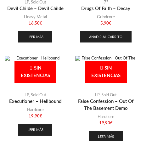
LP
,
Sold Out
7"
Devil Childe – Devil Childe
Drugs Of Faith – Decay
Heavy Metal
Grindcore
16,50
€
5,90
€
LEER MÁS
AÑADIR AL CARRITO
SIN
SIN
EXISTENCIAS
EXISTENCIAS
LP
,
Sold Out
LP
,
Sold Out
Executioner – Hellbound
False Confession – Out Of
The Basement Demo
Hardcore
19,90
€
Hardcore
19,90
€
LEER MÁS
LEER MÁS