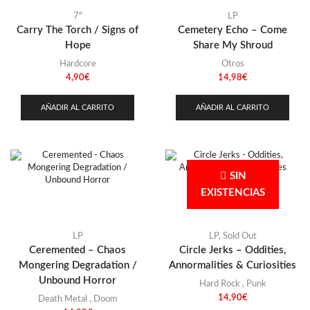
7"
LP
Carry The Torch / Signs of
Cemetery Echo – Come
Hope
Share My Shroud
Hardcore
Otros
4,90
€
14,98
€
AÑADIR AL CARRITO
AÑADIR AL CARRITO
SIN
EXISTENCIAS
LP
LP
,
Sold Out
Ceremented – Chaos
Circle Jerks – Oddities,
Mongering Degradation /
Annormalities & Curiosities
Unbound Horror
Hard Rock
,
Punk
14,90
€
Death Metal
,
Doom