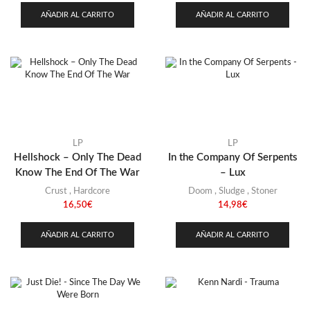
AÑADIR AL CARRITO
AÑADIR AL CARRITO
LP
LP
Hellshock – Only The Dead
In the Company Of Serpents
Know The End Of The War
– Lux
Crust
,
Hardcore
Doom
,
Sludge
,
Stoner
16,50
€
14,98
€
AÑADIR AL CARRITO
AÑADIR AL CARRITO