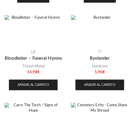
LP
7"
Bloodletter – Funeral Hymns
Bystander
Thrash Metal
Hardcore
14,98
€
5,90
€
AÑADIR AL CARRITO
AÑADIR AL CARRITO