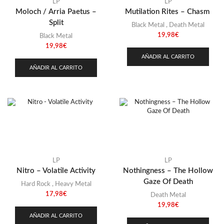
LP
LP
Moloch / Arria Paetus –
Mutilation Rites – Chasm
Split
Black Metal
,
Death Metal
19,98
€
Black Metal
19,98
€
AÑADIR AL CARRITO
AÑADIR AL CARRITO
LP
LP
Nitro – Volatile Activity
Nothingness – The Hollow
Gaze Of Death
Hard Rock
,
Heavy Metal
17,98
€
Death Metal
19,98
€
AÑADIR AL CARRITO