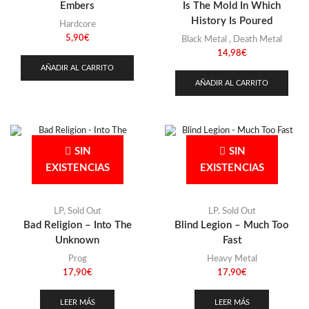
Embers
Is The Mold In Which
History Is Poured
Hardcore
5,90
€
Black Metal
,
Death Metal
14,98
€
AÑADIR AL CARRITO
AÑADIR AL CARRITO
SIN
SIN
EXISTENCIAS
EXISTENCIAS
LP
,
Sold Out
LP
,
Sold Out
Bad Religion – Into The
Blind Legion – Much Too
Unknown
Fast
Prog
Heavy Metal
17,90
€
17,90
€
LEER MÁS
LEER MÁS