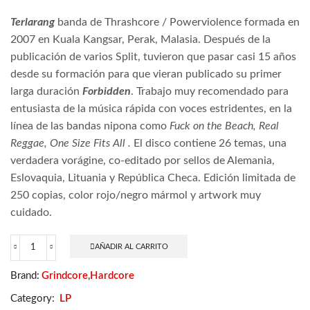
Terlarang
banda de Thrashcore / Powerviolence formada en
2007 en Kuala Kangsar, Perak, Malasia. Después de la
publicación de varios Split, tuvieron que pasar casi 15 años
desde su formación para que vieran publicado su primer
larga duración
Forbidden
. Trabajo muy recomendado para
entusiasta de la música rápida con voces estridentes, en la
línea de las bandas nipona como
Fuck on the Beach, Real
Reggae, One Size Fits All .
El disco contiene 26 temas, una
verdadera vorágine, co-editado por sellos de Alemania,
Eslovaquia, Lituania y República Checa. Edición limitada de
250 copias, color rojo/negro mármol y artwork muy
cuidado.
AÑADIR AL CARRITO
Terlarang
–
Brand:
Grindcore
,
Hardcore
Forbidden
cantidad
Category:
LP