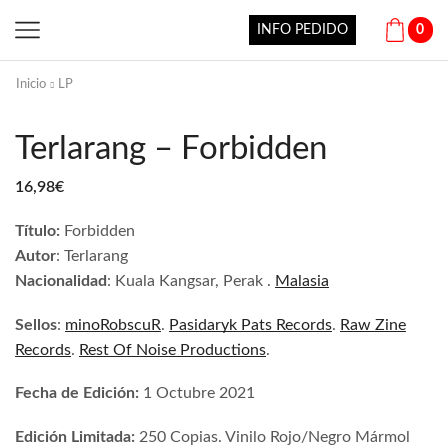
INFO PEDIDO
0
Inicio
LP
Terlarang – Forbidden
16,98
€
Título:
Forbidden
Autor
: Terlarang
Nacionalidad
: Kuala Kangsar, Perak .
Malasia
Sellos
:
minoRobscuR
.
Pasidaryk Pats Records
.
Raw Zine
Records
.
Rest Of Noise Productions
.
Fecha de Edición:
1 Octubre 2021
Edición Limitada:
250 Copias. Vinilo Rojo/Negro Mármol