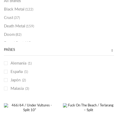
All brands
Black Metal
(122)
Crust
(37)
Death Metal
(159)
Doom
(82)
Emo / Post-HC
(21)
PAÍSES
Grindcore
(85)
Hard Rock
(48)
Alemania
(1)
Hardcore
(153)
España
(1)
Heavy Metal
(91)
Japón
(2)
Otros
(38)
Malasia
(3)
Prog
(25)
Punk
(146)
Sludge
(35)