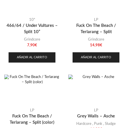
Stoner
(22)
Thrash Metal
(108)
10"
LP
466/64 / Under Vultures –
Fuck On The Beach /
Split 10”
Terlarang – Split
Grindcore
Grindcore
7,90
€
14,98
€
AÑADIR AL CARRITO
AÑADIR AL CARRITO
LP
LP
Fuck On The Beach /
Grey Walls – Asche
Terlarang – Split (color)
Hardcore
,
Punk
,
Sludge