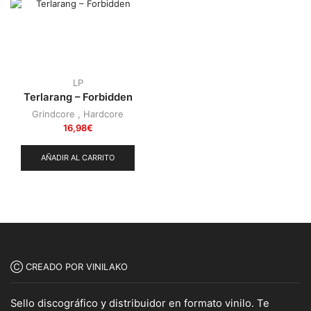
LP
Terlarang – Forbidden
Grindcore
,
Hardcore
16,98
€
AÑADIR AL CARRITO
Ⓒ CREADO POR VINILAKO
Sello discográfico y distribuidor en formato vinilo. Te