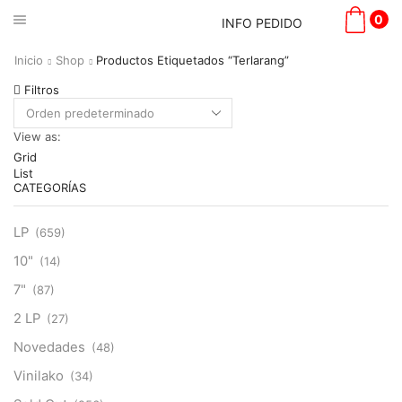
0
INFO PEDIDO
Inicio
Shop
Productos Etiquetados “Terlarang”
Filtros
View as:
Grid
List
CATEGORÍAS
LP
(659)
10"
(14)
7"
(87)
2 LP
(27)
Novedades
(48)
Vinilako
(34)