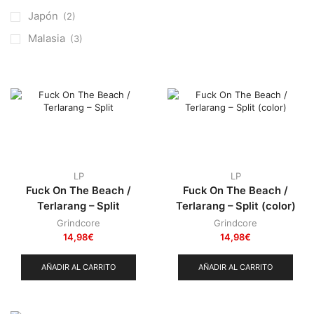
Otros
(38)
Japón
(2)
Prog
(25)
Malasia
(3)
Punk
(146)
Sludge
(35)
Stoner
(22)
Thrash Metal
(108)
LP
LP
Fuck On The Beach /
Fuck On The Beach /
Terlarang – Split
Terlarang – Split (color)
Grindcore
Grindcore
14,98
€
14,98
€
AÑADIR AL CARRITO
AÑADIR AL CARRITO