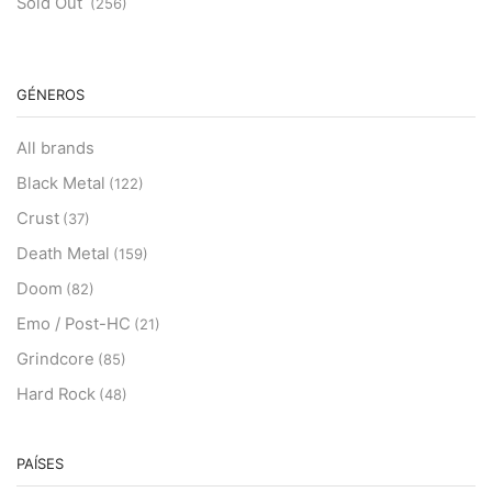
Sold Out
(256)
GÉNEROS
All brands
Black Metal
(122)
Crust
(37)
Death Metal
(159)
Doom
(82)
Emo / Post-HC
(21)
Grindcore
(85)
Hard Rock
(48)
Hardcore
(153)
Heavy Metal
PAÍSES
(91)