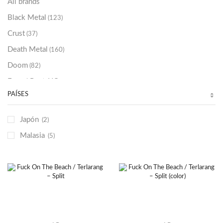
All brands
Black Metal
(123)
Crust
(37)
Death Metal
(160)
Doom
(82)
Emo / Post-HC
(21)
PAÍSES
Grindcore
(85)
Hard Rock
(48)
Japón
(2)
Hardcore
(153)
Malasia
(5)
Heavy Metal
(91)
Otros
(38)
Prog
(25)
Punk
(146)
Sludge
(35)