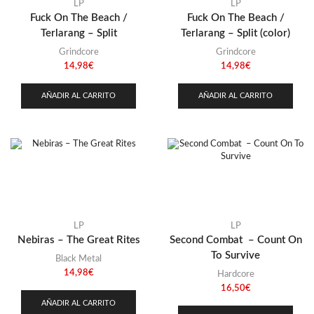
Stoner
(22)
LP
LP
Fuck On The Beach /
Fuck On The Beach /
Thrash Metal
(108)
Terlarang – Split
Terlarang – Split (color)
Grindcore
Grindcore
14,98
€
14,98
€
AÑADIR AL CARRITO
AÑADIR AL CARRITO
LP
LP
Nebiras – The Great Rites
Second Combat – Count On
To Survive
Black Metal
14,98
€
Hardcore
16,50
€
AÑADIR AL CARRITO