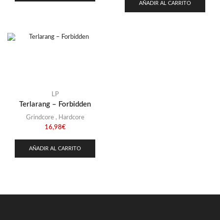
AÑADIR AL CARRITO
LP
Terlarang – Forbidden
Grindcore
,
Hardcore
16,98
€
AÑADIR AL CARRITO