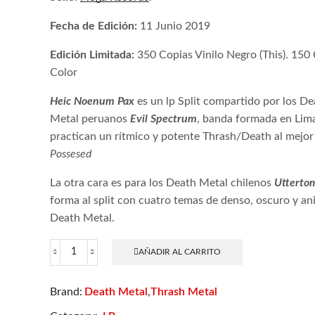
Fecha de Edición:
11 Junio 2019
Edición Limitada:
350 Copias Vinilo Negro (This). 150 
Color
Heic Noenum Pax
es un lp
Split compartido por los De
Metal peruanos
Evil Spectrum
, banda formada en Lim
practican un rítmico y potente Thrash/Death al mejor 
Possesed
La otra cara es para los Death Metal chilenos
Utterto
forma al split con cuatro temas de denso, oscuro y an
Death Metal.
AÑADIR AL CARRITO
Evil
Spectrum
/
Death Metal
Thrash Metal
Brand:
,
Uttertomb
-