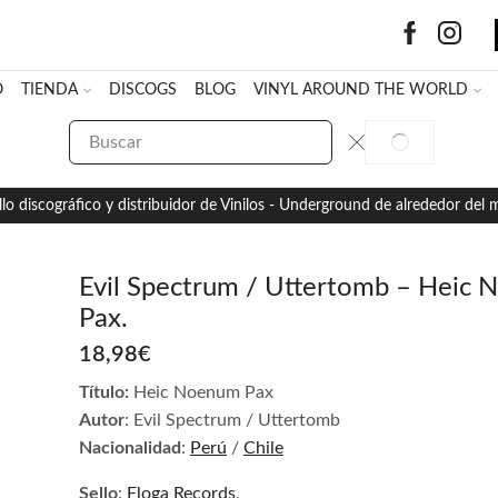
O
TIENDA
DISCOGS
BLOG
VINYL AROUND THE WORLD
SEARCH
SEARCH
INPUT
llo discográfico y distribuidor de Vinilos - Underground de alrededor del
Evil Spectrum / Uttertomb – Heic
Pax.
18,98
€
Título:
Heic Noenum Pax
Autor
: Evil Spectrum / Uttertomb
Nacionalidad
:
Perú
/
Chile
Sello
:
Floga Records
.