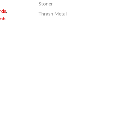
Stoner
rds
,
Thrash Metal
omb