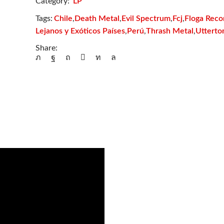
Category:
LP
Heic
Chile
Death Metal
Evil Spectrum
Fcj
Floga Reco
Tags:
,
,
,
,
Noenum
Pax.
Lejanos y Exóticos Países
Perú
Thrash Metal
Uttert
,
,
,
cantidad
Share: