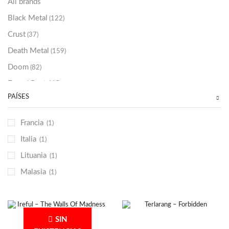
All brands
Black Metal
(122)
Crust
(37)
Death Metal
(159)
Doom
(82)
Emo / Post-HC
(21)
PAÍSES
Grindcore
(85)
Hard Rock
(48)
Francia
(1)
Hardcore
(153)
Italia
(1)
Heavy Metal
(91)
Lituania
(1)
Otros
(38)
Malasia
(1)
Prog
(25)
Punk
(146)
Sludge
(35)
SIN