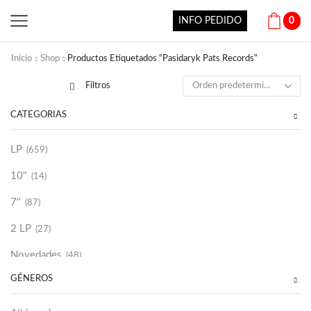
INFO PEDIDO
0
Inicio
Shop
Productos Etiquetados “Pasidaryk Pats Records”
Filtros
CATEGORÍAS
LP
(659)
10"
(14)
7"
(87)
2 LP
(27)
Novedades
(48)
GÉNEROS
Vinilako
(34)
Sold Out
(256)