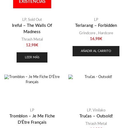
Stoner
(22)
EXISTENCIAS
Thrash Metal
(108)
LP
,
Sold Out
LP
Ireful – The Walls Of
Terlarang – Forbidden
Madness
Grindcore
,
Hardcore
16,98
€
Thrash Metal
12,98
€
AÑADIR AL CARRITO
LEER MÁS
LP
LP
,
Vinilako
Tromblon – Je Me Fiche
Tručas – Outsold!
D’Être Français
Thrash Metal