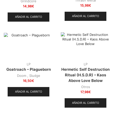
Thrash Metal
Grindcore
15,98
€
14,98
€
AÑADIR AL CARRITO
AÑADIR AL CARRITO
LP
LP
Goatroach – Plagueborn
Hermetic Self Destruction
Ritual (H.S.D.R) – Kaos
Doom
,
Sludge
Above Love Below
16,50
€
Otros
AÑADIR AL CARRITO
17,98
€
AÑADIR AL CARRITO