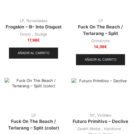
LP
,
Novedades
LP
Frogskin – III- Into Disgust
Fuck On The Beach /
Terlarang – Split
Doom
,
Sludge
17,98
€
Grindcore
14,98
€
AÑADIR AL CARRITO
AÑADIR AL CARRITO
LP
10"
,
Vinilako
Fuck On The Beach /
Futuro Primitivo – Declive
Terlarang – Split (color)
Death Metal
,
Hardcore
,