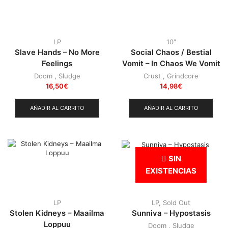
LP
10"
Slave Hands – No More
Social Chaos / Bestial
Feelings
Vomit – In Chaos We Vomit
Doom
,
Sludge
Crust
,
Grindcore
16,50
€
14,98
€
AÑADIR AL CARRITO
AÑADIR AL CARRITO
SIN
EXISTENCIAS
LP
LP
,
Sold Out
Stolen Kidneys – Maailma
Sunniva – Hypostasis
Loppuu
Doom
,
Sludge