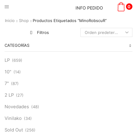
0
INFO PEDIDO
Inicio
Shop
Productos Etiquetados “minoRobscuR”
Filtros
CATEGORÍAS
LP
(659)
10"
(14)
7"
(87)
2 LP
(27)
Novedades
(48)
Vinilako
(34)
Sold Out
(256)