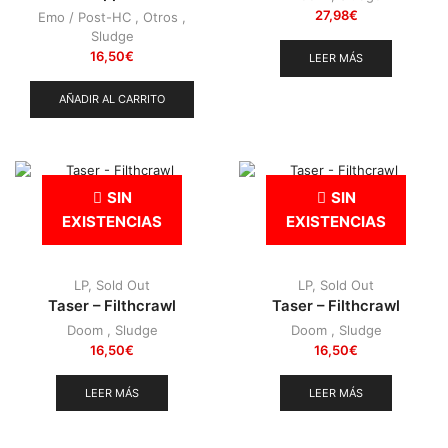
27,98
€
Emo / Post-HC
,
Otros
,
Sludge
16,50
€
LEER MÁS
AÑADIR AL CARRITO
SIN
SIN
EXISTENCIAS
EXISTENCIAS
LP
,
Sold Out
LP
,
Sold Out
Taser – Filthcrawl
Taser – Filthcrawl
Doom
,
Sludge
Doom
,
Sludge
16,50
€
16,50
€
LEER MÁS
LEER MÁS