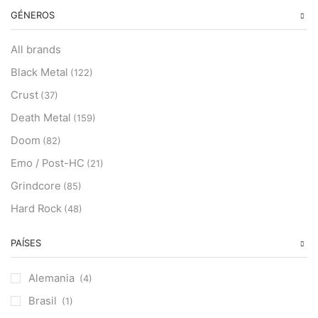
GÉNEROS
All brands
Black Metal
(122)
Crust
(37)
Death Metal
(159)
Doom
(82)
Emo / Post-HC
(21)
Grindcore
(85)
Hard Rock
(48)
Hardcore
(153)
PAÍSES
Heavy Metal
(91)
Otros
(38)
Alemania
(4)
Prog
(25)
Brasil
(1)