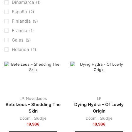
Punk
(146)
Dinamarca
(1)
Sludge
(35)
España
(2)
Stoner
(22)
Finlandia
(9)
Thrash Metal
(108)
Francia
(1)
Gales
(2)
Holanda
(2)
Inglaterra
(1)
Italia
(1)
Japón
(2)
Malasia
(3)
Polonia
(2)
LP
,
Novedades
LP
Betelzeus – Shedding The
Dying Hydra – Of Lowly
Suecia
(1)
Skin
Origin
USA
(1)
Doom
,
Sludge
Doom
,
Sludge
19,98
€
18,98
€