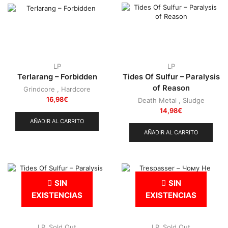
LP
LP
Terlarang – Forbidden
Tides Of Sulfur – Paralysis
of Reason
Grindcore
,
Hardcore
16,98
€
Death Metal
,
Sludge
14,98
€
AÑADIR AL CARRITO
AÑADIR AL CARRITO
SIN
SIN
EXISTENCIAS
EXISTENCIAS
LP
,
Sold Out
LP
,
Sold Out