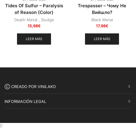
Tides Of Sulfur – Paralysis
Trespasser – Чому Не
of Reason (Color)
Вийшло?
Death Metal
,
Sludge
Black Metal
15,98
€
17,98
€
LEER MÁS
LEER MÁS
Ⓒ CREADO POR VINILAKO
INFORMACIÓN LEGAL