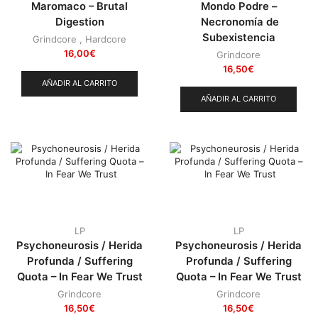
Maromaco – Brutal
Mondo Podre –
Digestion
Necronomía de
Subexistencia
Grindcore
,
Hardcore
16,00
€
Grindcore
16,50
€
AÑADIR AL CARRITO
AÑADIR AL CARRITO
LP
LP
Psychoneurosis / Herida
Psychoneurosis / Herida
Profunda / Suffering
Profunda / Suffering
Quota – In Fear We Trust
Quota – In Fear We Trust
Grindcore
Grindcore
16,50
€
16,50
€