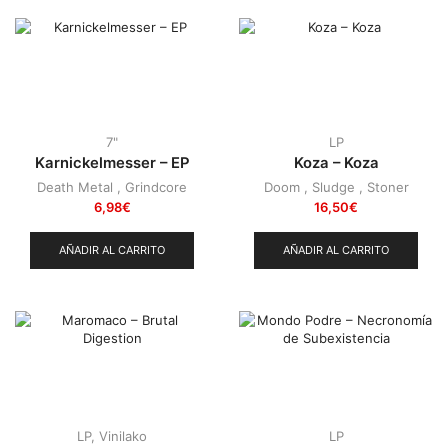
7"
LP
Karnickelmesser – EP
Koza – Koza
Death Metal
,
Grindcore
Doom
,
Sludge
,
Stoner
6,98
€
16,50
€
AÑADIR AL CARRITO
AÑADIR AL CARRITO
LP
,
Vinilako
LP