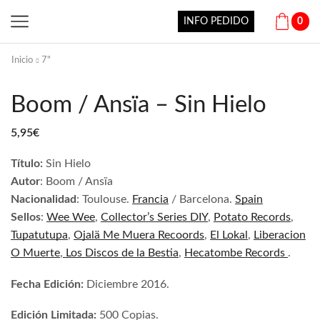
INFO PEDIDO
0
Inicio
7"
Boom / Ansïa – Sin Hielo
5,95
€
Título:
Sin Hielo
Autor
: Boom / Ansïa
Nacionalidad
:
Toulouse.
Francia
/
Barcelona.
Spain
Sellos
:
Wee Wee
,
Collector’s Series DIY
,
Potato Records
,
Tupatutupa
,
Ojalä Me Muera Recoords
,
El Lokal
,
Liberacion
O Muerte
,
Los Discos de la Bestia
,
Hecatombe Records
.
Fecha Edición:
Diciembre
2016.
Edición Limitada:
500 Copias.