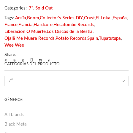
Categories:
7"
,
Sold Out
Tags:
Ansïa
,
Boom
,
Collector's Series DIY
,
Crust
,
El Lokal
,
España
,
France
,
Francia
,
Hardcore
,
Hecatombe Records
,
Liberacion O Muerte
,
Los Discos de la Bestia
,
Ojalä Me Muera Records
,
Potato Records
,
Spain
,
Tupatutupa
,
Wee Wee
Share:
CATEGORÍAS DEL PRODUCTO
GÉNEROS
All brands
Black Metal