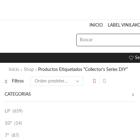
INICIO
LABEL VINILAK
Se
Inicio
Shop
Productos Etiquetados “Collector's Series DIY”
Filtros
CATEGORÍAS
LP
(659)
10"
(14)
7"
(87)