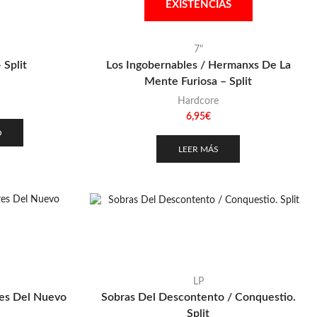
EXISTENCIAS
7"
 Split
Los Ingobernables / Hermanxs De La
Mente Furiosa – Split
Hardcore
6,95
€
O
LEER MÁS
LP
res Del Nuevo
Sobras Del Descontento / Conquestio.
Split