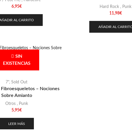
 / Post-HC
,
Hardcore
6,95
€
Hard Rock
,
Punk
11,98
€
AÑADIR AL CARRITO
AÑADIR AL CARRIT
SIN
EXISTENCIAS
7"
,
Sold Out
s Fibroesqueletos – Nociones
Sobre Amianto
Otros
,
Punk
5,95
€
LEER MÁS