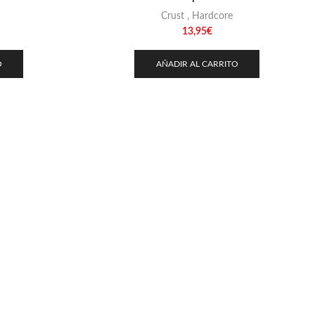
Crust
,
Hardcore
13,95
€
O
AÑADIR AL CARRITO