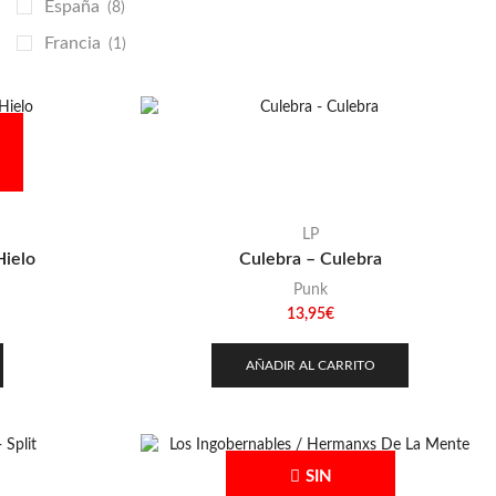
España
(8)
Francia
(1)
Italia
(1)
Japón
(1)
Perú
(1)
República Checa
(1)
LP
Hielo
Culebra – Culebra
Punk
13,95
€
AÑADIR AL CARRITO
SIN