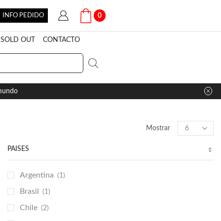
INFO PEDIDO
0
SOLD OUT
CONTACTO
 mundo
Products
Mostrar
per
page
PAÍSES
Argentina
(1)
Brasil
(1)
Chile
(2)