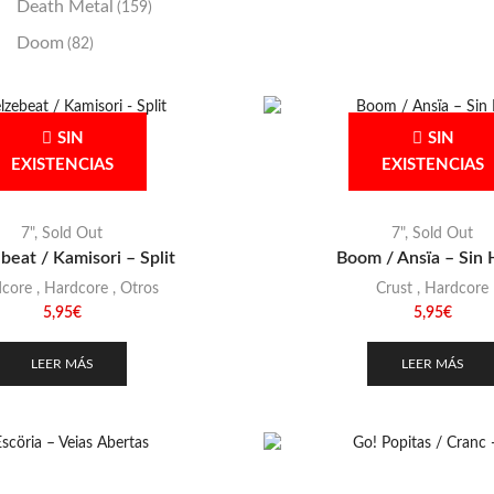
Death Metal
(159)
Doom
(82)
Emo / Post-HC
(21)
Grindcore
(85)
SIN
SIN
Hard Rock
(48)
EXISTENCIAS
EXISTENCIAS
Hardcore
(153)
Heavy Metal
(91)
7"
,
Sold Out
7"
,
Sold Out
beat / Kamisori – Split
Boom / Ansïa – Sin 
Otros
(38)
dcore
,
Hardcore
,
Otros
Crust
,
Hardcore
Prog
(25)
5,95
€
5,95
€
Punk
(146)
LEER MÁS
LEER MÁS
Sludge
(35)
Stoner
(22)
Thrash Metal
(108)