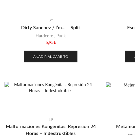
7"
Dirty Sanchez / I’m… – Split
Esc
Hardcore
,
Punk
5,95
€
AÑADIR AL CARRITO
LP
Malformaciones Kongénitas, Represión 24
Metamor
Horas – Indestruktibles