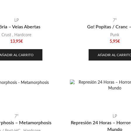
LP
7"
öria – Veias Abertas
Go! Popitas / Cranc –
Crust
,
Hardcore
Punk
13,95
€
5,95
€
AÑADIR AL CARRITO
AÑADIR AL CARRIT
7"
LP
phosis – Metamorphosis
Represión 24 Horas – Horro
Mundo