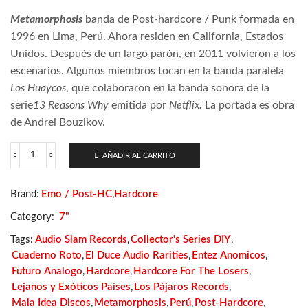
Metamorphosis
banda de Post-hardcore / Punk formada en
1996 en Lima, Perú. Ahora residen en California, Estados
Unidos. Después de un largo parón, en 2011 volvieron a los
escenarios. Algunos miembros tocan en la banda paralela
Los Huaycos
, que colaboraron en la banda sonora de la
serie
13 Reasons Why
emitida por
Netflix.
La portada es obra
de Andrei Bouzikov.
AÑADIR AL CARRITO
Metamorphosis
-
Metamorphosis
Brand:
Emo / Post-HC
,
Hardcore
cantidad
Category:
7"
Tags:
Audio Slam Records
,
Collector's Series DIY
,
Cuaderno Roto
,
El Duce Audio Rarities
,
Entez Anomicos
,
Futuro Analogo
,
Hardcore
,
Hardcore For The Losers
,
Lejanos y Exóticos Países
,
Los Pájaros Records
,
Mala Idea Discos
,
Metamorphosis
,
Perú
,
Post-Hardcore
,