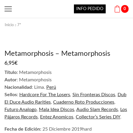
INFO PEDIDO
0
Inicio
7"
Metamorphosis – Metamorphosis
6,95
€
Título:
Metamorphosis
Autor
:
Metamorphosis
Nacionalidad
:
Lima.
Perú
Sellos
:
Hardcore For The Losers
,
Sin Fronteras Discos
,
Dub
El Duce Audio Rarities
,
Cuaderno Roto Producciones
,
Futuro Analogo
,
Mala Idea Discos
,
Audio Slam Records
,
Los
Pájaros Records
,
Entez Anomicos
,
Collector’s Series DIY
.
Fecha de Edición:
25 Diciembre 2019hard