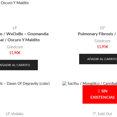
LP
10"
co / WxOxBx – Gnomandia
Pulmonary Fibrosis /
al / Oscuro Y Maldito
Grindcore
11,95
€
Grindcore
11,90
€
AÑADIR AL CARRIT
AÑADIR AL CARRITO
SIN
EXISTENCIAS
LP
,
Vinilako
7"
,
Sold Out