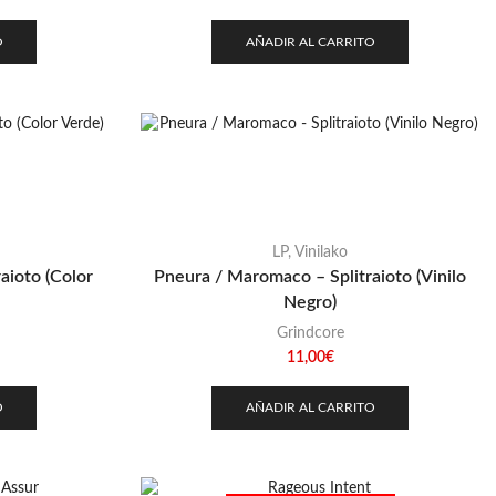
O
AÑADIR AL CARRITO
LP
,
Vinilako
aioto (Color
Pneura / Maromaco – Splitraioto (Vinilo
Negro)
Grindcore
11,00
€
O
AÑADIR AL CARRITO