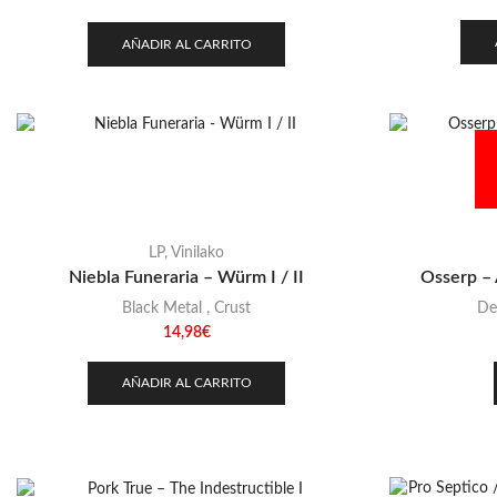
AÑADIR AL CARRITO
LP
,
Vinilako
Niebla Funeraria – Würm I / II
Osserp – 
Black Metal
,
Crust
De
14,98
€
AÑADIR AL CARRITO