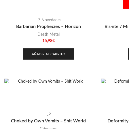
LP
,
Novedades
Barbarian Prophecies – Horizon
Bis·nte / Mi
Death Metal
15,98
€
AÑADIR AL CARRITO
LP
Choked by Own Vomits – Shit World
Deformity 