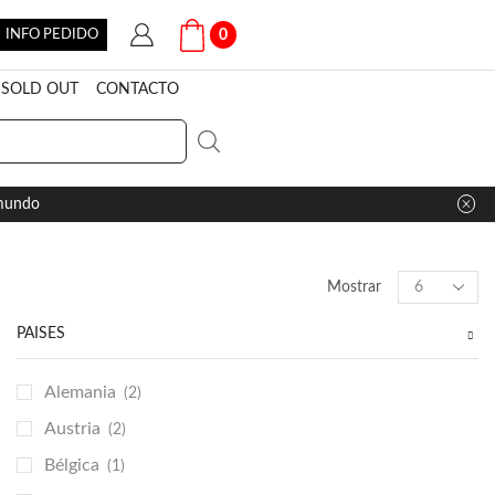
INFO PEDIDO
0
SOLD OUT
CONTACTO
 mundo
Products
Mostrar
per
page
PAÍSES
Alemania
(2)
Austria
(2)
Bélgica
(1)