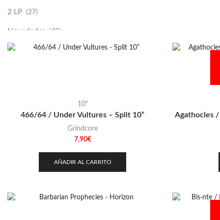
2 LP
(27)
Novedades
(48)
Vinilako
(34)
Sold Out
(256)
10"
466/64 / Under Vultures – Split 10”
Agathocles /
Grindcore
7,90
€
AÑADIR AL CARRITO