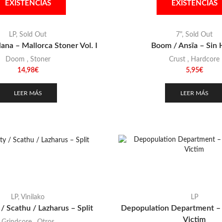
EXISTENCIAS
EXISTENCIAS
LP
,
Sold Out
7"
,
Sold Out
lana – Mallorca Stoner Vol. I
Boom / Ansïa – Sin 
Doom
,
Stoner
Crust
,
Hardcore
14,98
€
5,95
€
LEER MÁS
LEER MÁS
LP
,
Vinilako
LP
/ Scathu / Lazharus – Split
Depopulation Department –
Victim