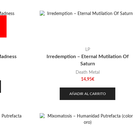
LP
 Madness
Irredemption – Eternal Mutilation Of
Saturn
Death Metal
14,95
€
AÑADIR AL CARRITO