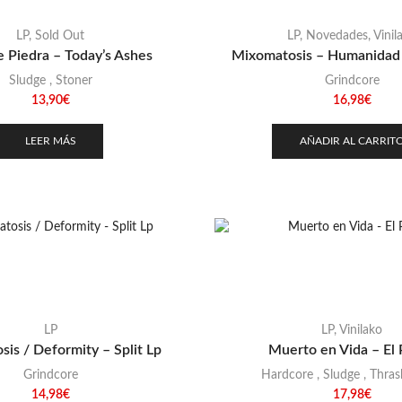
LP
,
Sold Out
LP
,
Novedades
,
Vinil
 Piedra – Today’s Ashes
Mixomatosis – Humanidad 
Sludge
,
Stoner
Grindcore
13,90
€
16,98
€
LEER MÁS
AÑADIR AL CARRIT
LP
LP
,
Vinilako
is / Deformity – Split Lp
Muerto en Vida – El 
Grindcore
Hardcore
,
Sludge
,
Thras
14,98
€
17,98
€