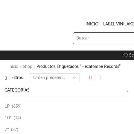
INICIO
LABEL VINILAK
Se
Inicio
Shop
Productos Etiquetados “Hecatombe Records”
Filtros
CATEGORÍAS
LP
(659)
10"
(14)
7"
(87)