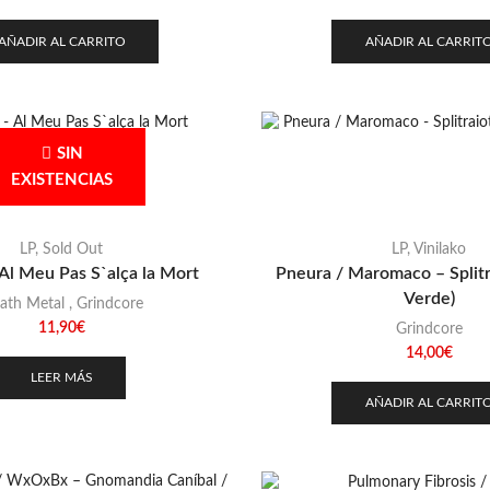
AÑADIR AL CARRITO
AÑADIR AL CARRIT
SIN
EXISTENCIAS
LP
,
Sold Out
LP
,
Vinilako
Al Meu Pas S`alça la Mort
Pneura / Maromaco – Splitr
Verde)
ath Metal
,
Grindcore
11,90
€
Grindcore
14,00
€
LEER MÁS
AÑADIR AL CARRIT