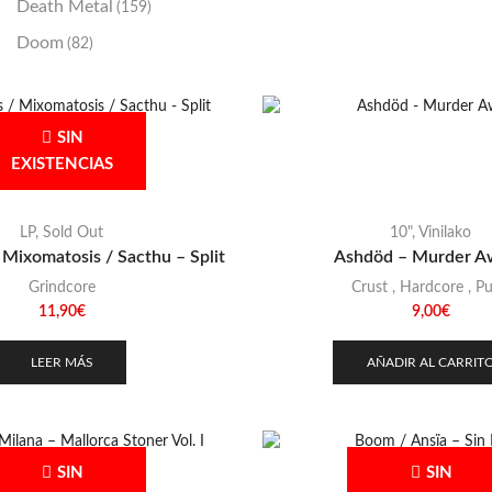
Death Metal
(159)
Doom
(82)
Emo / Post-HC
(21)
Grindcore
(85)
SIN
Hard Rock
(48)
EXISTENCIAS
Hardcore
(153)
Heavy Metal
(91)
LP
,
Sold Out
10"
,
Vinilako
 Mixomatosis / Sacthu – Split
Ashdöd – Murder A
Otros
(38)
Grindcore
Crust
,
Hardcore
,
P
Prog
(25)
11,90
€
9,00
€
Punk
(146)
LEER MÁS
AÑADIR AL CARRIT
Sludge
(35)
Stoner
(22)
Thrash Metal
(108)
SIN
SIN