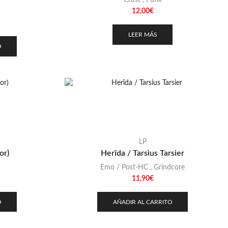
Crust
,
Punk
12,00
€
LEER MÁS
O
LP
or)
Herïda / Tarsius Tarsier
Emo / Post-HC
,
Grindcore
11,90
€
O
AÑADIR AL CARRITO