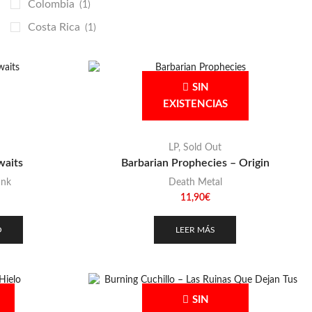
Colombia
(1)
Costa Rica
(1)
España
(42)
Francia
(2)
SIN
Italia
(2)
EXISTENCIAS
República Checa
(2)
LP
,
Sold Out
waits
Barbarian Prophecies – Origin
unk
Death Metal
11,90
€
O
LEER MÁS
SIN