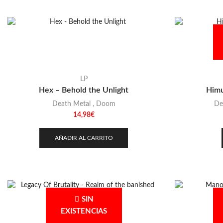
LP
Hex – Behold the Unlight
Himu
Death Metal
,
Doom
De
14,98
€
AÑADIR AL CARRITO
SIN
EXISTENCIAS