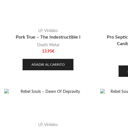
LP
,
Vinilako
Pork True – The Indestructible I
Pro Septi
Caníb
Death Metal
13,95
€
AÑADIR AL CARRITO
LP
,
Vinilako