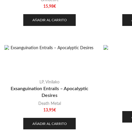
Grindcore
15,98
€
AÑADIR AL CARRITO
LP
,
Vinilako
Exsanguination Entrails – Apocalyptic
Desires
Death Metal
13,95
€
AÑADIR AL CARRITO