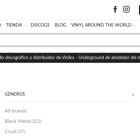
O
TIENDA
DISCOGS
BLOG
VINYL AROUND THE WORLD
SEARCH
INPUT
llo discográfico y distribuidor de Vinilos - Underground de alrededor del
GÉNEROS
All brands
Black Metal
(122)
Crust
(37)