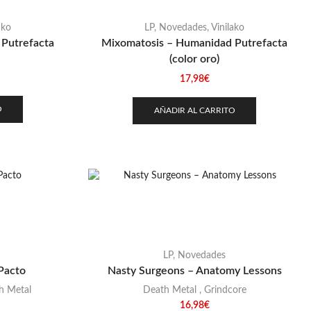
ako
LP
,
Novedades
,
Vinilako
Putrefacta
Mixomatosis – Humanidad Putrefacta
(color oro)
17,98
€
O
AÑADIR AL CARRITO
LP
,
Novedades
Pacto
Nasty Surgeons – Anatomy Lessons
h Metal
Death Metal
,
Grindcore
16,98
€