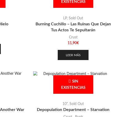
EXISTENCIAS
LP
,
Sold Out
Hielo
Burning Cuchillo – Las Ruinas Que Dejan
Tus Actos Te Sepultarán
Crust
11,90
€
LEER MÁS
SIN
EXISTENCIAS
10"
,
Sold Out
 Another War
Depopulation Department – Starvation