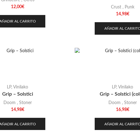
Grindcore
,
Otros
12,00
€
Crust
,
Punk
14,98
€
AÑADIR AL CARRITO
AÑADIR AL CARRIT
LP
,
Vinilako
LP
,
Vinilako
Grip – Solstici
Grip – Solstici (col
Doom
,
Stoner
Doom
,
Stoner
14,98
€
16,98
€
AÑADIR AL CARRITO
AÑADIR AL CARRIT