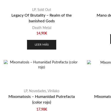
LP
,
Sold Out
Legacy Of Brutality – Realm of the
Mano de
banished Gods
Death Metal
14,90
€
LEER MÁS
LP
,
Novedades
,
Vinilako
Mixomatosis – Humanidad Putrefacta
Mixomatos
(color rojo)
17,98
€