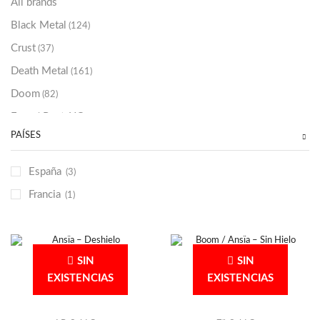
All brands
Black Metal
(124)
Crust
(37)
Death Metal
(161)
Doom
(82)
Emo / Post-HC
(21)
PAÍSES
Grindcore
(87)
Hard Rock
(48)
España
(3)
Hardcore
(153)
Francia
(1)
Heavy Metal
(91)
Otros
(38)
Prog
(25)
SIN
SIN
Punk
(146)
EXISTENCIAS
EXISTENCIAS
Sludge
(35)