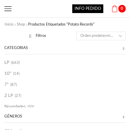
INFO PEDIDO
0
Inicio
Shop
Productos Etiquetados “Potato Records”
Filtros
CATEGORÍAS
LP
(663)
10"
(14)
7"
(87)
2 LP
(27)
Novedades
(50)
GÉNEROS
Vinilako
(34)
Sold Out
(256)