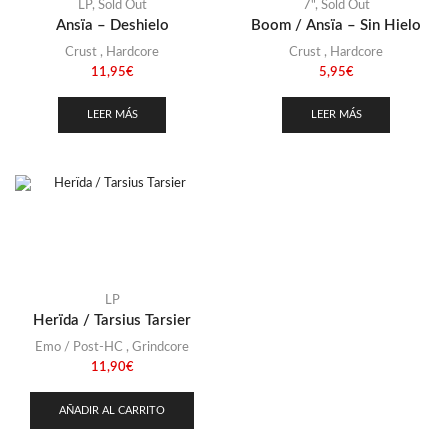
Stoner
(22)
LP
,
Sold Out
7"
,
Sold Out
Ansïa – Deshielo
Boom / Ansïa – Sin Hielo
Thrash Metal
(110)
Crust
,
Hardcore
Crust
,
Hardcore
11,95
€
5,95
€
LEER MÁS
LEER MÁS
LP
Herïda / Tarsius Tarsier
Emo / Post-HC
,
Grindcore
11,90
€
AÑADIR AL CARRITO