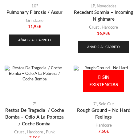
10"
LP
,
Novedades
Pulmonary Fibrosis / Assur
Recedant Somnia – Incoming
Nightmare
Grindcore
11,95
€
Crust
,
Hardcore
16,98
€
AÑADIR AL CARRITO
AÑADIR AL CARRITO
SIN
EXISTENCIAS
7"
7"
,
Sold Out
Restos De Tragedia / Coche
Rough Ground – No Hard
Bomba – Odio A La Pobreza
Feelings
/ Coche Bomba
Hardcore
7,50
€
Crust
,
Hardcore
,
Punk