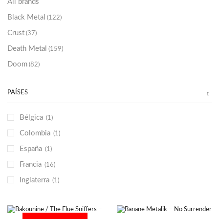
All brands
Black Metal
(122)
Crust
(37)
Death Metal
(159)
Doom
(82)
Emo / Post-HC
(21)
PAÍSES
Grindcore
(85)
Hard Rock
(48)
Bélgica
(1)
Hardcore
(153)
Colombia
(1)
Heavy Metal
(91)
España
(1)
Otros
(38)
Francia
(16)
Prog
(25)
Inglaterra
(1)
Punk
(146)
Sludge
(35)