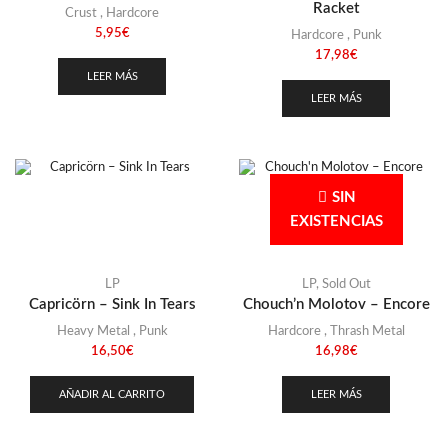
Racket
Crust
,
Hardcore
5,95
€
Hardcore
,
Punk
17,98
€
LEER MÁS
LEER MÁS
SIN
EXISTENCIAS
LP
LP
,
Sold Out
Capricörn – Sink In Tears
Chouch’n Molotov – Encore
Heavy Metal
,
Punk
Hardcore
,
Thrash Metal
16,50
€
16,98
€
AÑADIR AL CARRITO
LEER MÁS