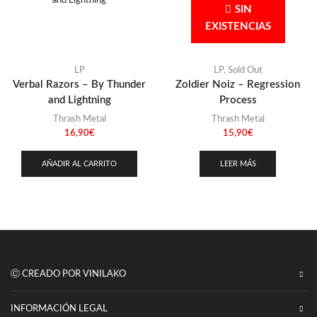
SIN
EXISTENCIAS
LP
LP
,
Sold Out
Verbal Razors – By Thunder
Zoldier Noiz – Regression
and Lightning
Process
Thrash Metal
Thrash Metal
16,90
€
15,90
€
AÑADIR AL CARRITO
LEER MÁS
Ⓒ CREADO POR VINILAKO
INFORMACIÓN LEGAL