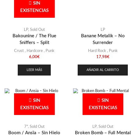
Stoner
(22)
SIN
EXISTENCIAS
Thrash Metal
(108)
LP
,
Sold Out
LP
Bakounine / The Flue
Banane Metalik – No
Sniffers – Split
Surrender
Crust
,
Hardcore
,
Punk
Hard Rock
,
Punk
6,00
€
17,98
€
LEER MÁS
AÑADIR AL CARRITO
SIN
SIN
EXISTENCIAS
EXISTENCIAS
7"
,
Sold Out
LP
,
Sold Out
Boom / Ansïa – Sin Hielo
Broken Bomb – Full Mental