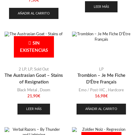
7,50
€
LEER MÁS
AÑADIR AL CARRITO
SIN
EXISTENCIAS
2 LP
,
LP
,
Sold Out
LP
The Austrasian Goat – Stains
Tromblon – Je Me Fiche
of Resignation
D’Être Français
Black Metal
,
Doom
Emo / Post-HC
,
Hardcore
21,90
€
16,98
€
LEER MÁS
AÑADIR AL CARRITO