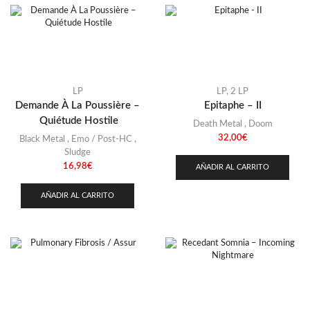
LP
LP
,
2 LP
Demande À La Poussière –
Epitaphe – II
Quiétude Hostile
Death Metal
,
Doom
32,00
€
Black Metal
,
Emo / Post-HC
,
Sludge
16,98
€
AÑADIR AL CARRITO
AÑADIR AL CARRITO