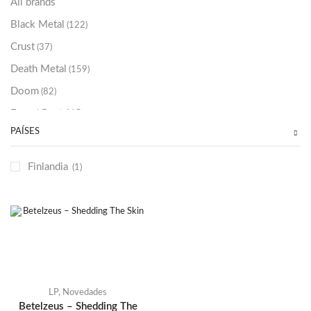
All brands
Black Metal
(122)
Crust
(37)
Death Metal
(159)
Doom
(82)
Emo / Post-HC
(21)
PAÍSES
Grindcore
(85)
Hard Rock
(48)
Finlandia
(1)
Hardcore
(153)
Heavy Metal
(91)
Otros
(38)
Prog
(25)
Punk
(146)
Sludge
(35)
LP
,
Novedades
Betelzeus – Shedding The