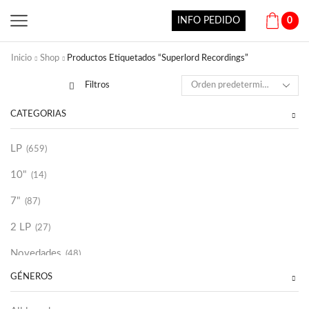
INFO PEDIDO
0
Inicio
Shop
Productos Etiquetados “Superlord Recordings”
Filtros
CATEGORÍAS
LP
(659)
10"
(14)
7"
(87)
2 LP
(27)
Novedades
(48)
GÉNEROS
Vinilako
(34)
Sold Out
(256)