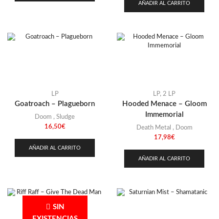
AÑADIR AL CARRITO
LP
LP
,
2 LP
Goatroach – Plagueborn
Hooded Menace – Gloom
Immemorial
Doom
,
Sludge
16,50
€
Death Metal
,
Doom
17,98
€
AÑADIR AL CARRITO
AÑADIR AL CARRITO
SIN
EXISTENCIAS