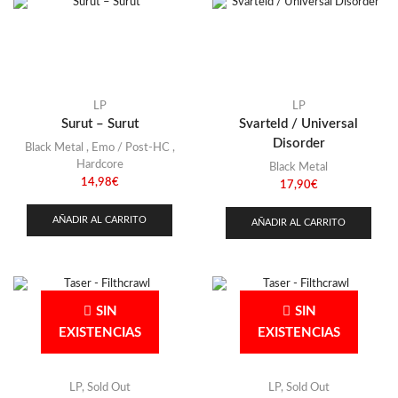
LP
LP
Surut – Surut
Svarteld / Universal
Disorder
Black Metal
,
Emo / Post-HC
,
Hardcore
Black Metal
14,98
€
17,90
€
AÑADIR AL CARRITO
AÑADIR AL CARRITO
SIN
SIN
EXISTENCIAS
EXISTENCIAS
LP
,
Sold Out
LP
,
Sold Out