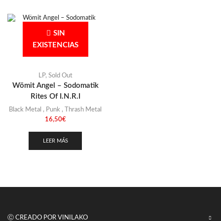
SIN
EXISTENCIAS
LP
,
Sold Out
Wömit Angel – Sodomatik
Rites Of I.N.R.I
Black Metal
,
Punk
,
Thrash Metal
16,50
€
LEER MÁS
Ⓒ CREADO POR VINILAKO