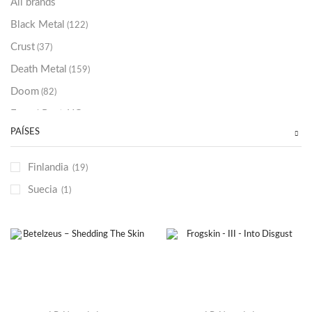
All brands
Black Metal
(122)
Crust
(37)
Death Metal
(159)
Doom
(82)
Emo / Post-HC
(21)
PAÍSES
Grindcore
(85)
Hard Rock
(48)
Finlandia
(19)
Hardcore
(153)
Suecia
(1)
Heavy Metal
(91)
Otros
(38)
Prog
(25)
Punk
(146)
Sludge
(35)