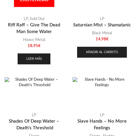
LP
,
Sold Out
LP
Riff Raff – Give The Dead
Saturnian Mist – Shamatanic
Man Some Water
Black Metal
14,98
€
Heavy Metal
18,95
€
AÑADIR AL CARRITO
LEER MÁS
LP
LP
Shades Of Deep Water –
Slave Hands – No More
Death’s Threshold
Feelings