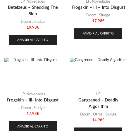
Stoner
(22)
LP
,
Novedades
LP
,
Novedades
Betelzeus – Shedding The
Frogskin – III – Into Disgust
Thrash Metal
(108)
Skin
Doom
,
Sludge
17,98
€
Doom
,
Sludge
19,98
€
AÑADIR AL CARRITO
AÑADIR AL CARRITO
LP
,
Novedades
LP
Frogskin – III- Into Disgust
Gangrened – Deadly
Algorithm
Doom
,
Sludge
17,98
€
Doom
,
Otros
,
Sludge
14,98
€
AÑADIR AL CARRITO