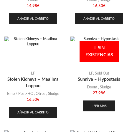
Doom
Doom
,
Sludge
14,98
€
16,50
€
AÑADIR AL CARRITO
AÑADIR AL CARRITO
SIN
EXISTENCIAS
LP
LP
,
Sold Out
Stolen Kidneys – Maailma
Sunniva – Hypostasis
Loppuu
Doom
,
Sludge
27,98
€
Emo / Post-HC
,
Otros
,
Sludge
16,50
€
LEER MÁS
AÑADIR AL CARRITO