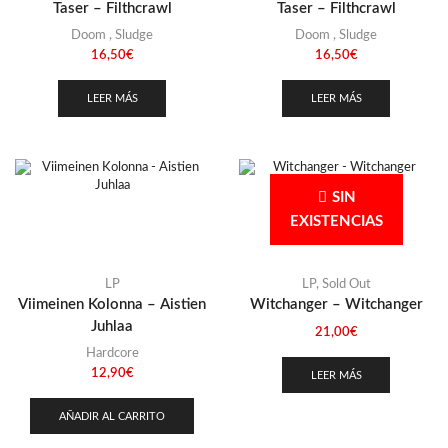
Taser – Filthcrawl
Taser – Filthcrawl
Doom
,
Sludge
Doom
,
Sludge
16,50
€
16,50
€
LEER MÁS
LEER MÁS
SIN
EXISTENCIAS
LP
LP
,
Sold Out
Viimeinen Kolonna – Aistien
Witchanger – Witchanger
Juhlaa
21,00
€
Hardcore
12,90
€
LEER MÁS
AÑADIR AL CARRITO