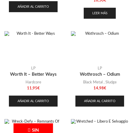
16,50
€
AÑADIR AL CARRITO
LEER MÁS
LP
LP
Worth It – Better Ways
Wothrosch – Odium
Hardcore
Black Metal
,
Sludge
11,95
€
14,98
€
AÑADIR AL CARRITO
AÑADIR AL CARRITO
SIN