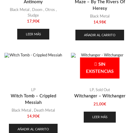
Antinomy
Maze – By The Rivers Of
Heresy
Black Metal
,
Doom
,
Otros
,
Sludge
Black Metal
17,90
€
14,98
€
LEER MÁS
AÑADIR AL CARRITO
SIN
EXISTENCIAS
LP
LP
,
Sold Out
Witch Tomb – Crippled
Witchanger – Witchanger
Messiah
21,00
€
Black Metal
,
Death Metal
14,90
€
LEER MÁS
AÑADIR AL CARRITO