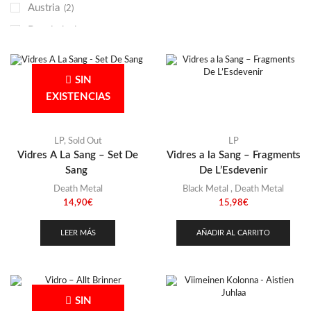
Austria
(2)
Punk
(146)
Bangladesh
(2)
Sludge
(35)
Bélgica
(9)
Stoner
(22)
Bielorrusia
(2)
Thrash Metal
(109)
SIN
Bolivia
EXISTENCIAS
(1)
Brasil
(7)
Bulgaria
LP
,
Sold Out
LP
(2)
Vidres A La Sang – Set De
Vidres a la Sang – Fragments
Canadá
(8)
Sang
De L’Esdevenir
Chile
(7)
Death Metal
Black Metal
,
Death Metal
14,90
€
15,98
€
Chipre
(1)
Colombia
(8)
LEER MÁS
AÑADIR AL CARRITO
Costa Rica
(3)
Croacia
(1)
Dinamarca
(3)
SIN