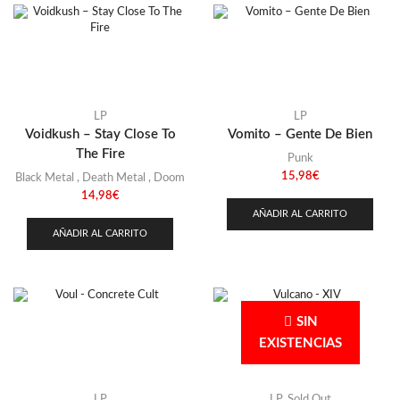
República Checa
(31)
Rumanía
(1)
Rusia
(6)
Singapur
(2)
LP
LP
Suecia
(26)
Voidkush – Stay Close To
Vomito – Gente De Bien
Suiza
The Fire
(2)
Punk
15,98
€
Black Metal
,
Death Metal
,
Doom
Tayikistán
(1)
14,98
€
Turquía
(2)
AÑADIR AL CARRITO
AÑADIR AL CARRITO
Ucrania
(3)
USA
(58)
Uzbekistan
(1)
SIN
EXISTENCIAS
LP
LP
,
Sold Out