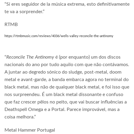
“Si eres seguidor de la música extrema, esto definitivamente
te va a sorprender.”
RTMB
https://rtmbmusic.com/reviews/4036/wells-valley-reconcile-the-antinomy
“
Reconcile The Antinomy
é (por enquanto) um dos discos
nacionais do ano por tudo aquilo com que não contávamos.
A juntar ao degredo sónico do sludge, post-metal, doom
metal e avant-garde, a banda embarca agora no terminal do
black metal, mas não de qualquer black metal, e foi isso que
nos surpreendeu. É um black metal dissonante e confuso
que faz crescer pêlos no peito, que vai buscar influências a
Deathspell Omega e a Portal. Parece improvável, mas a
coisa melhora.”
Metal Hammer Portugal