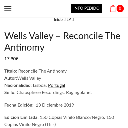
INFO PEDIDO
0
Inicio
LP
Wells Valley – Reconcile The
Antinomy
17,90
€
Título
:
Reconcile The Antinomy
Autor
:
Wells Valley
Nacionalidad
:
Lisboa
.
Portugal
Sello
:
Chaosphere Recordings,
Ragingplanet
Fecha Edición:
13 Diciembre 2019
Edición Limitada:
150 Copias Vinilo Blanco/Negro. 150
Copias Vinilo Negro (This)