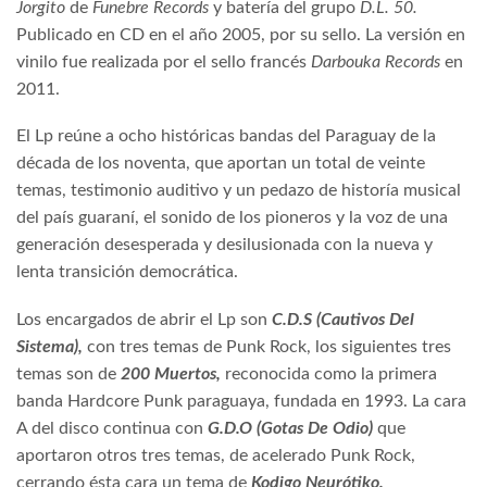
Jorgito
de
Funebre Records
y
batería del grupo
D.L. 50.
Publicado en CD en el año 2005, por su sello. La versión en
vinilo fue realizada por el sello francés
Darbouka Records
en
2011.
El Lp reúne a ocho históricas bandas del Paraguay de la
década de los noventa, que aportan un total de veinte
temas, testimonio auditivo y un pedazo de historía musical
del país guaraní, el sonido de los pioneros y la voz de una
generación desesperada y desilusionada con la nueva y
lenta transición democrática.
Los encargados de abrir el Lp son
C.D.S (Cautivos Del
Sistema),
con
tres temas de Punk Rock, los siguientes tres
temas son de
200 Muertos,
reconocida como la primera
banda Hardcore Punk paraguaya, fundada en 1993. La cara
A del disco continua con
G.D.O (Gotas De Odio)
que
aportaron otros tres temas, de acelerado Punk Rock,
cerrando ésta cara un tema de
Kodigo Neurótiko.