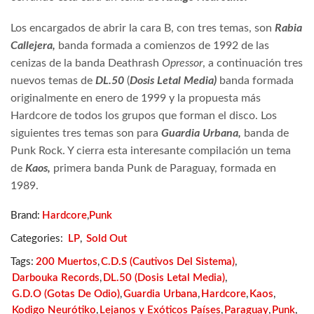
Los encargados de abrir la cara B, con tres temas, son
Rabia
Callejera,
banda formada a comienzos de 1992 de las
cenizas de la banda Deathrash
Opressor
, a continuación tres
nuevos temas de
DL.50
(
Dosis Letal Media)
banda formada
originalmente en enero de 1999 y la propuesta más
Hardcore de todos los grupos que forman el disco. Los
siguientes tres temas son para
Guardia Urbana,
banda de
Punk Rock. Y cierra esta interesante compilación un tema
de
Kaos,
primera banda Punk de Paraguay, formada en
1989.
Brand:
Hardcore
,
Punk
Categories:
LP
,
Sold Out
Tags:
200 Muertos
,
C.D.S (Cautivos Del Sistema)
,
Darbouka Records
,
DL.50 (Dosis Letal Media)
,
G.D.O (Gotas De Odio)
,
Guardia Urbana
,
Hardcore
,
Kaos
,
Kodigo Neurótiko
,
Lejanos y Exóticos Países
,
Paraguay
,
Punk
,