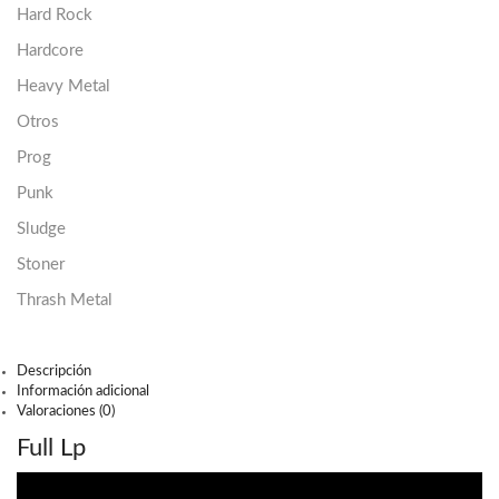
Hard Rock
Hardcore
Heavy Metal
Otros
Prog
Punk
Sludge
Stoner
Thrash Metal
Descripción
Información adicional
Valoraciones (0)
Full Lp