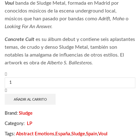
Voul
banda de Sludge Metal, formada en Madrid por
conocidos músicos de la escena underground local,
músicos que han pasado por bandas como
Adrift, Moho
o
Looking For An Answer.
Concrete Cult
es su álbum debut y contiene seis aplastantes
temas, de crudo y denso Sludge Metal, también son
notables la amalgama de influencias de otros estilos. El
artwork es obra de
Alberto S. Ballesteros.
Voul
-
Concrete
Cult
cantidad
AÑADIR AL CARRITO
Brand:
Sludge
Category:
LP
Tags:
Abstract Emotions
,
España
,
Sludge
,
Spain
,
Voul