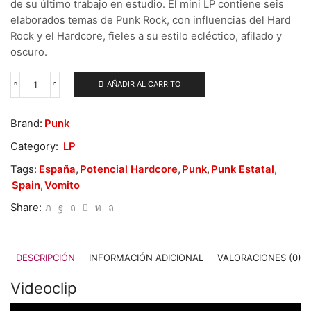
de su último trabajo en estudio. El mini LP contiene seis
elaborados temas de Punk Rock, con influencias del Hard
Rock y el Hardcore, fieles a su estilo ecléctico, afilado y
oscuro.
AÑADIR AL CARRITO
Vomito
–
Gente
Brand:
Punk
De
Bien
Category:
LP
cantidad
Tags:
España
,
Potencial Hardcore
,
Punk
,
Punk Estatal
,
Spain
,
Vomito
Share:
DESCRIPCIÓN
INFORMACIÓN ADICIONAL
VALORACIONES (0)
Videoclip