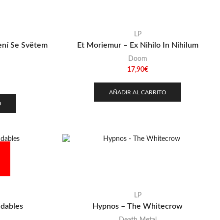
LP
ení Se Světem
Et Moriemur – Ex Nihilo In Nihilum
Doom
17,90
€
AÑADIR AL CARRITO
O
LP
ndables
Hypnos – The Whitecrow