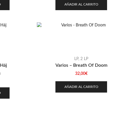
O
AÑADIR AL CARRITO
LP
,
2 LP
Háj
Varios – Breath Of Doom
s
32,00
€
AÑADIR AL CARRITO
O