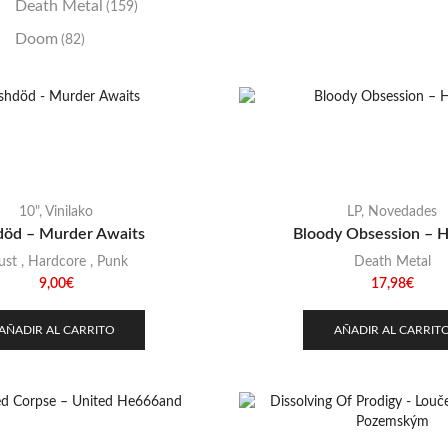
Death Metal
(159)
Doom
(82)
Emo / Post-HC
(21)
Grindcore
(85)
Hard Rock
(48)
Hardcore
(153)
Heavy Metal
(91)
10"
,
Vinilako
LP
,
Novedades
öd – Murder Awaits
Bloody Obsession – H
Otros
(38)
ust
,
Hardcore
,
Punk
Death Metal
Prog
(25)
9,00
€
17,98
€
Punk
(146)
AÑADIR AL CARRITO
AÑADIR AL CARRIT
Sludge
(35)
Stoner
(22)
Thrash Metal
(108)