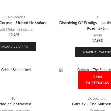
LP
,
Novedades
LP
 Corpse – United He666and
Dissolving Of Prodigy – Louč
Pozemským
ath Metal
,
Grindcore
19,98
€
Doom
17,98
€
AÑADIR AL CARRITO
AÑADIR AL CARRIT
SIN
EXISTENCIAS
10"
LP
,
Sold Out
ride / Sidetracked
Gutalax – The Shitpe