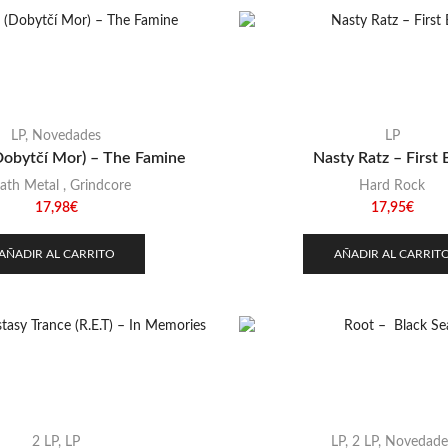
LP
,
Novedades
LP
Dobytčí Mor) – The Famine
Nasty Ratz – First 
ath Metal
,
Grindcore
Hard Rock
17,98
€
17,95
€
AÑADIR AL CARRITO
AÑADIR AL CARRIT
2 LP
,
LP
LP
,
2 LP
,
Novedade