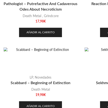
Pathologist – Putrefactive And Cadaverous
Reaction 
Odes About Necroticism
Death Metal
,
Grindcore
17,98
€
AÑADIR AL CARRITO
LP
,
Novedades
Scabbard – Beginning of Extinction
Sekhme
Death Metal
19,98
€
AÑADIR AL CARRITO