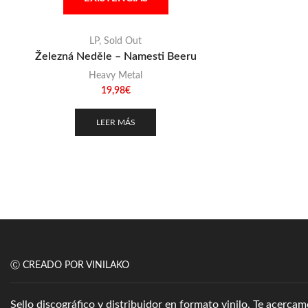
LP
,
Sold Out
Železná Neděle – Namesti Beeru
Heavy Metal
19,98
€
LEER MÁS
Ⓒ CREADO POR VINILAKO
Sello discográfico y distribuidor en formato vinilo. Te acerc