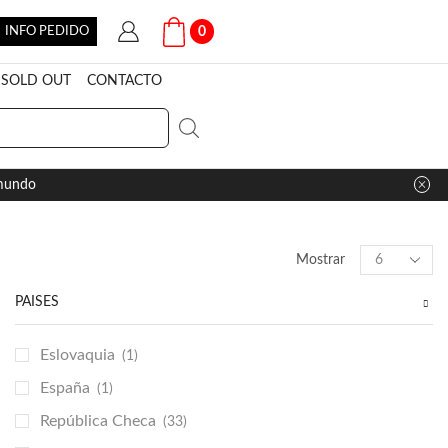
INFO PEDIDO
0
SOLD OUT
CONTACTO
 mundo
Products
Mostrar
per
page
PAÍSES
Eslovaquia
(1)
España
(1)
República Checa
(33)