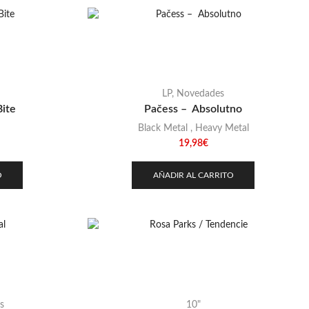
LP
,
Novedades
Bite
Pačess – Absolutno
Black Metal
,
Heavy Metal
19,98
€
O
AÑADIR AL CARRITO
s
10"