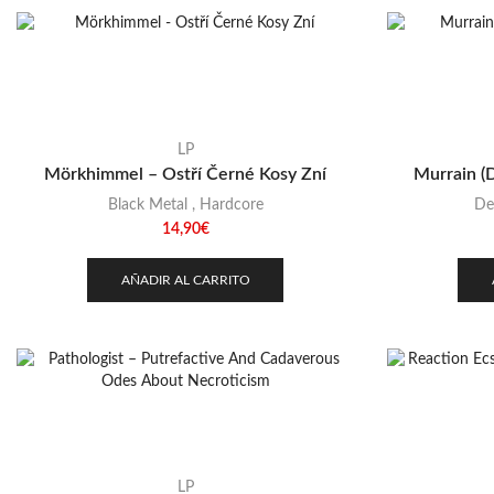
LP
Mörkhimmel – Ostří Černé Kosy Zní
Murrain (
Black Metal
,
Hardcore
De
14,90
€
AÑADIR AL CARRITO
LP