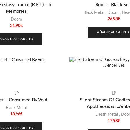
Ecstasy Trance (R.E.T) – In
Root – Black Sea
Memories
Black Metal
,
Doom
,
Heav
26,98
€
Doom
21,90
€
AÑADIR AL CARRIT
AÑADIR AL CARRITO
LP
LP
t – Consumed By Void
Silent Stream Of Godles
Apotheosis & …Ambe
Black Metal
18,98
€
Death Metal
,
Doo
17,98
€
AÑADIR AL CARRITO