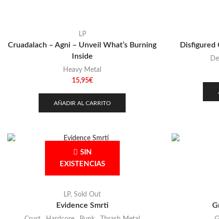
LP
Cruadalach – Agni – Unveil What’s Burning
Disfigured
Inside
De
Heavy Metal
15,95
€
AÑADIR AL CARRITO
SIN
EXISTENCIAS
LP
,
Sold Out
Evidence Smrti
G