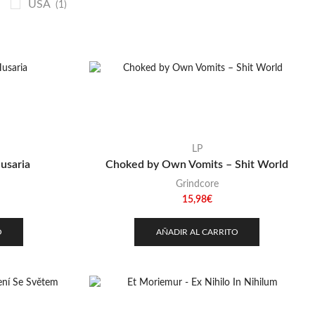
USA
(1)
LP
usaria
Choked by Own Vomits – Shit World
Grindcore
15,98
€
O
AÑADIR AL CARRITO