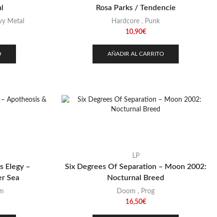
l
Rosa Parks / Tendencie
y Metal
Hardcore
,
Punk
10,90
€
O
AÑADIR AL CARRITO
LP
s Elegy –
Six Degrees Of Separation – Moon 2002:
r Sea
Nocturnal Breed
m
Doom
,
Prog
16,50
€