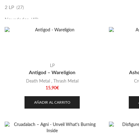
2 LP
(27)
Novedades
(48)
Vinilako
(34)
Sold Out
(256)
LP
Antigod – Wareligion
Ashd
Death Metal
,
Thrash Metal
Cr
15,90
€
AÑADIR AL CARRITO