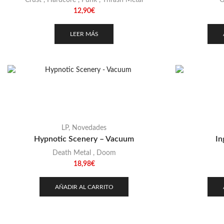
Crust
,
Hardcore
,
Punk
,
Thrash Metal
G
12,90
€
LEER MÁS
LP
,
Novedades
Hypnotic Scenery – Vacuum
In
Death Metal
,
Doom
18,98
€
AÑADIR AL CARRITO