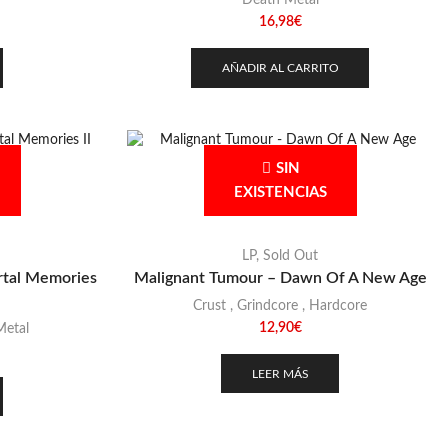
Death Metal
16,98
€
AÑADIR AL CARRITO
SIN
EXISTENCIAS
LP
,
Sold Out
rtal Memories
Malignant Tumour – Dawn Of A New Age
Crust
,
Grindcore
,
Hardcore
12,90
€
Metal
LEER MÁS