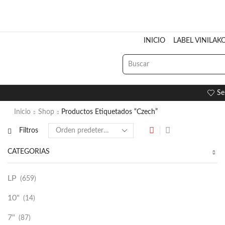
INICIO
LABEL VINILAK
Se
Inicio
Shop
Productos Etiquetados “czech”
Filtros
CATEGORÍAS
LP
(659)
10"
(14)
7"
(87)