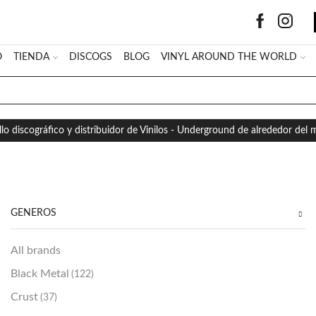
O
TIENDA
DISCOGS
BLOG
VINYL AROUND THE WORLD
SEARCH
INPUT
llo discográfico y distribuidor de Vinilos - Underground de alrededor del
GÉNEROS
All brands
Black Metal
(122)
Crust
(37)