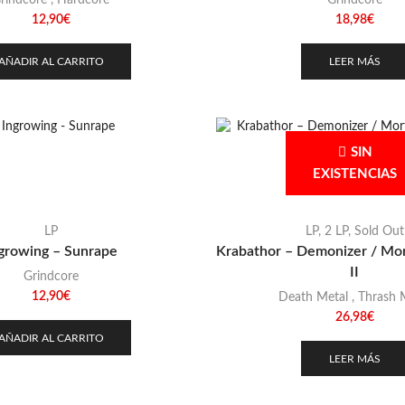
rindcore
,
Hardcore
Grindcore
12,90
€
18,98
€
AÑADIR AL CARRITO
LEER MÁS
SIN
EXISTENCIAS
LP
LP
,
2 LP
,
Sold Out
growing – Sunrape
Krabathor – Demonizer / Mo
II
Grindcore
12,90
€
Death Metal
,
Thrash 
26,98
€
AÑADIR AL CARRITO
LEER MÁS