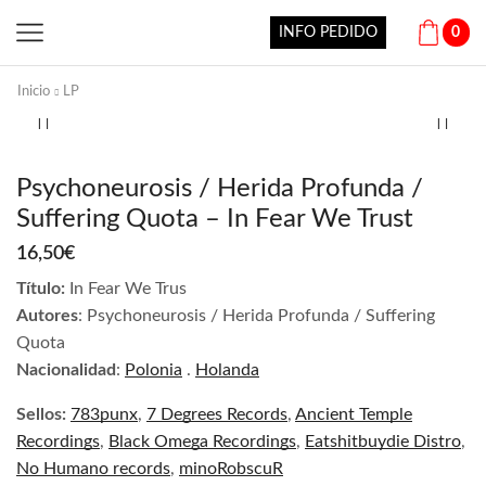
INFO PEDIDO
0
Inicio
LP
Psychoneurosis / Herida Profunda /
Suffering Quota – In Fear We Trust
16,50
€
Título:
In Fear We Trus
Autores
: Psychoneurosis / Herida Profunda / Suffering
Quota
Nacionalidad
:
Polonia
.
Holanda
Sellos:
783punx
,
7 Degrees Records
,
Ancient Temple
Recordings
,
Black Omega Recordings
,
Eatshitbuydie Distro
,
No Humano records
,
minoRobscuR