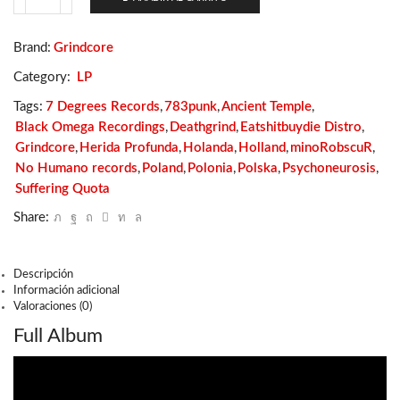
Psychoneurosis
/
Herida
Brand:
Grindcore
Profunda
/
Category:
LP
Suffering
Quota
Tags:
7 Degrees Records
,
783punk
,
Ancient Temple
,
–
Black Omega Recordings
,
Deathgrind
,
Eatshitbuydie Distro
,
In
Grindcore
,
Herida Profunda
,
Holanda
,
Holland
,
minoRobscuR
,
Fear
We
No Humano records
,
Poland
,
Polonia
,
Polska
,
Psychoneurosis
,
Trust
Suffering Quota
cantidad
Share:
Descripción
Información adicional
Valoraciones (0)
Full Album