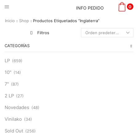
0
INFO PEDIDO
Inicio
Shop
Productos Etiquetados “Inglaterra”
Filtros
CATEGORÍAS
LP
(659)
10"
(14)
7"
(87)
2 LP
(27)
Novedades
(48)
Vinilako
(34)
Sold Out
(256)