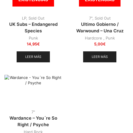
LP
,
Sold Out
7"
,
Sold Out
UK Subs – Endangered
Ultimo Gobierno /
Species
Warwound – Una Cruz
Punk
Hardcore
,
Punk
14,95
€
5,00
€
LEER MÁS
LEER MÁS
7"
Wardance – You´re So
Right / Psyche
Hard Rock