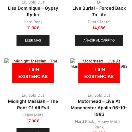
LP
,
Sold Out
LP
Lisa Dominique – Gypsy
Live Burial – Forced Back
Ryder
To Life
Hard Rock
Death Metal
11,90
€
14,98
€
LEER MÁS
AÑADIR AL CARRITO
SIN
SIN
EXISTENCIAS
EXISTENCIAS
LP
,
Sold Out
LP
,
Sold Out
Midnight Messiah – The
Motörhead – Live At
Root Of All Evil
Manchester Apollo 06-10-
1983
Heavy Metal
17,90
€
Hard Rock
,
Heavy Metal
,
Punk