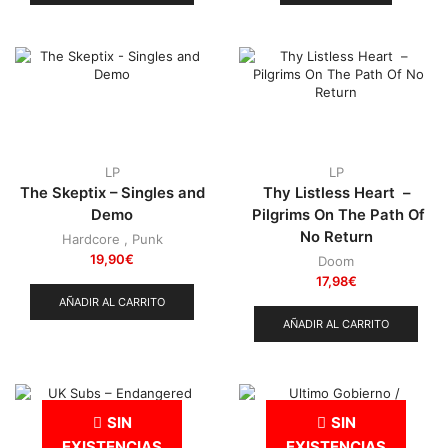
LP
LP
The Skeptix – Singles and
Thy Listless Heart –
Demo
Pilgrims On The Path Of
No Return
Hardcore
,
Punk
19,90
€
Doom
17,98
€
AÑADIR AL CARRITO
AÑADIR AL CARRITO
SIN
SIN
EXISTENCIAS
EXISTENCIAS