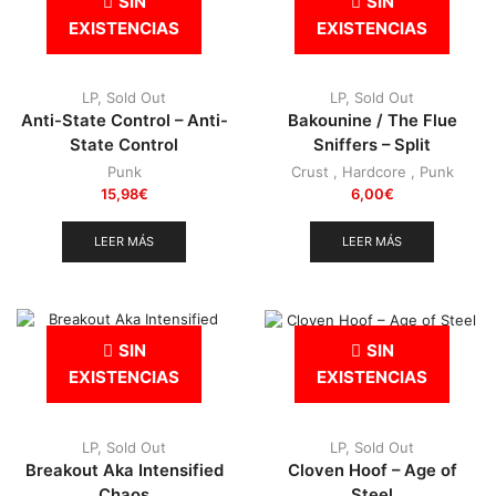
SIN
SIN
EXISTENCIAS
EXISTENCIAS
LP
,
Sold Out
LP
,
Sold Out
Anti-State Control – Anti-
Bakounine / The Flue
State Control
Sniffers – Split
Punk
Crust
,
Hardcore
,
Punk
15,98
€
6,00
€
LEER MÁS
LEER MÁS
SIN
SIN
EXISTENCIAS
EXISTENCIAS
LP
,
Sold Out
LP
,
Sold Out
Breakout Aka Intensified
Cloven Hoof – Age of
Chaos
Steel