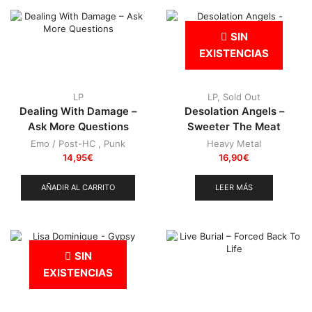
SIN
EXISTENCIAS
LP
LP
,
Sold Out
Dealing With Damage –
Desolation Angels –
Ask More Questions
Sweeter The Meat
Emo / Post-HC
,
Punk
Heavy Metal
14,95
€
16,90
€
AÑADIR AL CARRITO
LEER MÁS
SIN
EXISTENCIAS