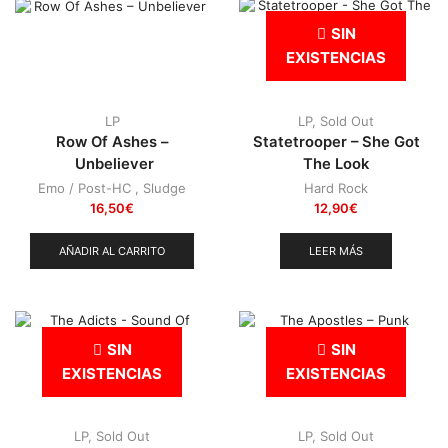
SIN
EXISTENCIAS
LP
LP
,
Sold Out
Row Of Ashes –
Statetrooper – She Got
Unbeliever
The Look
Emo / Post-HC
,
Sludge
Hard Rock
16,50
€
12,90
€
AÑADIR AL CARRITO
LEER MÁS
SIN
SIN
EXISTENCIAS
EXISTENCIAS
LP
,
Sold Out
LP
,
Sold Out