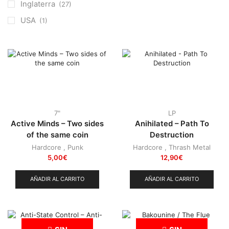
Punk
(146)
Inglaterra
(27)
Sludge
(35)
USA
(1)
Stoner
(22)
Thrash Metal
(108)
7"
LP
Active Minds – Two sides
Anihilated – Path To
of the same coin
Destruction
Hardcore
,
Punk
Hardcore
,
Thrash Metal
5,00
€
12,90
€
AÑADIR AL CARRITO
AÑADIR AL CARRITO