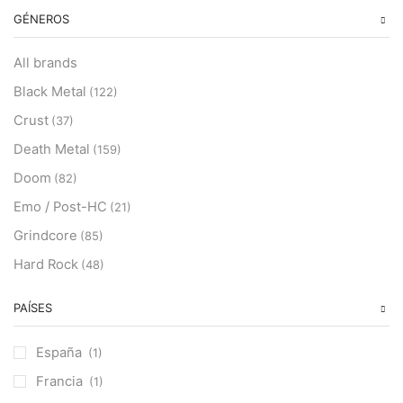
GÉNEROS
All brands
Black Metal
(122)
Crust
(37)
Death Metal
(159)
Doom
(82)
Emo / Post-HC
(21)
Grindcore
(85)
Hard Rock
(48)
Hardcore
(153)
PAÍSES
Heavy Metal
(91)
Otros
(38)
España
(1)
Prog
(25)
Francia
(1)