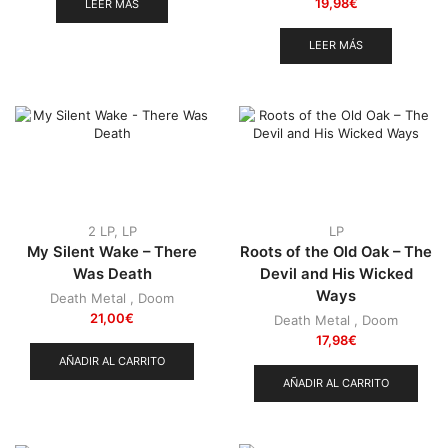
19,98
€
LEER MÁS
LEER MÁS
2 LP
,
LP
LP
My Silent Wake – There
Roots of the Old Oak – The
Was Death
Devil and His Wicked
Ways
Death Metal
,
Doom
21,00
€
Death Metal
,
Doom
17,98
€
AÑADIR AL CARRITO
AÑADIR AL CARRITO