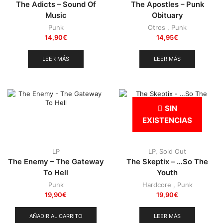
The Adicts – Sound Of
The Apostles – Punk
Music
Obituary
Punk
Otros
,
Punk
14,90
€
14,95
€
LEER MÁS
LEER MÁS
SIN
EXISTENCIAS
LP
LP
,
Sold Out
The Enemy – The Gateway
The Skeptix – …So The
To Hell
Youth
Punk
Hardcore
,
Punk
19,90
€
19,90
€
AÑADIR AL CARRITO
LEER MÁS